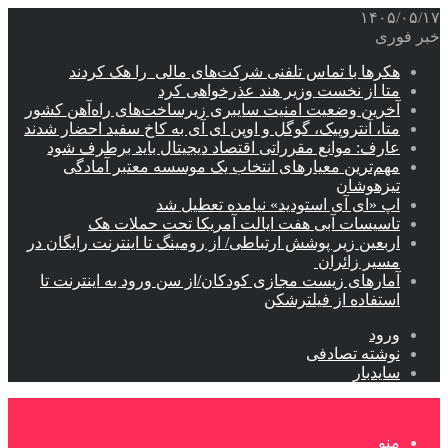
۱۴۰۵/۰۵/۱۷
خبر فوری
هکرها با تماس تلفنی شرکت‌های مالی را هک کردند
متا از نخست وزیر هند عذرخواهی کرد
آخرین وضعیت امنیت سایبری زیرساخت‌های راه‌آهن کشور
متا، آنتروپیک، گوگل و اوپن ای آی به کاخ سفید احضار شدند
عارف: موانع مقرراتی اقتصاد دیجیتال باید برطرف شود
مهم‌ترین معیارهای انتخاب یک موسسه معتبر آمادگی
تیزهوشان
اپ «ای آی استودید» نیامده تعطیل شد
تاسیسات آبی هفت ایالت آمریکا تحت حملات هک
اربعین زیر پوشش ارتباطی/ از رومینگ تا اینترنت رایگان در
مسیر زائران
آمارهای زیست مجازی کودکان/از سن ورود به اینترنت تا
استفاده از فیلترشکن
ورود
نوشته تصادفی
سایدبار
منو