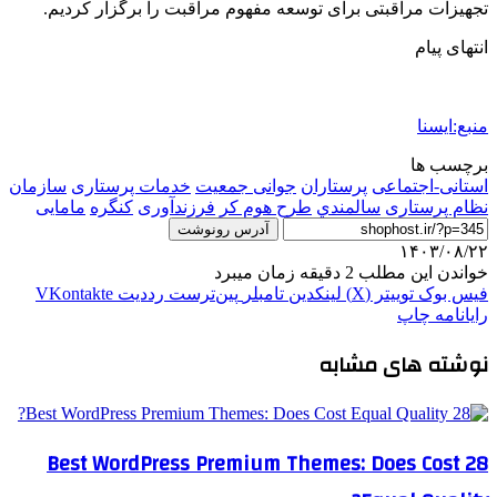
تجهیزات مراقبتی برای توسعه مفهوم مراقبت را برگزار کردیم.
انتهای پیام
منبع:ایسنا
برچسب ها
استانی-اجتماعی
پرستاران
جوانی جمعیت
خدمات پرستاری
سازمان
نظام پرستاری
سالمندي
طرح هوم کر
فرزندآوری
كنگره
مامایی
آدرس رونوشت
۱۴۰۳/۰۸/۲۲
خواندن این مطلب 2 دقیقه زمان میبرد
فیس بوک
توییتر (X)
لینکدین
‫تامبلر
‫پین‌ترست
‫رددیت
‫VKontakte
رایانامه
چاپ
نوشته های مشابه
28 Best WordPress Premium Themes: Does Cost