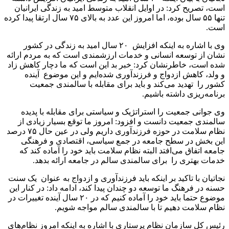
است، تصریح کرد: در اوایل انقلاب متوسط امید به زندگی ایرانیان
تنها ۵۵ سال بوده، اما امروز این عدد به بالای ۷۵ سال ارتقا پیدا کرده
است.
وی با اشاره به اینکه افزایش ۲۰ سال امید به زندگی در کشور
نشان از توسعه انسانی و خدمات ارزشمندی است که به مردم ارائه
شده است، خاطرنشان کرد: خبر بد این است که ما دچار کاهش زاد
و ولد، کاهش ازدواج و فرزندآوری شده‌ایم و این موضوع آینده
کشور را تهدید می‌کند و باید برای مقابله با سالمندی جمعیت
برنامه‌ریزی داشته باشیم.
وی جوانی جمعیت را استراتژیک و سیاستی برای مقابله با پدیده
سالمندی جمعیت دانست و افزود: امروز ما توقع بسیار زیادی از
نظام سلامت در حوزه فرزندآوری داریم ولی در عین حال ۷۵ درصد
این بخش در سطح جامعه در جمع سیاسی، اقتصادی و فرهنگی
جامعه اتفاق می‌افتد البته نظام سلامت باید خود را آماده کند که
خدمات بهتری را برای سالمندی سالم در جامعه ارائه بدهد.
نجاتیان با تاکید بر اینکه باید فرزندآوری و ازدواج به عنوان یک سنت
حسنه در فرهنگ ما توسعه دو چندان پیدا کند، ادامه داد: در کنار این
موضوع حتما باید خود را آماده کنیم که در ۲۰ سال آینده تغییرات در
نظام سلامت دهیم تا با سالمندی سالم مواجه شویم.
رئیس کل سازمان نظام پرستاری با اشاره به اینکه امروز نظام‌های