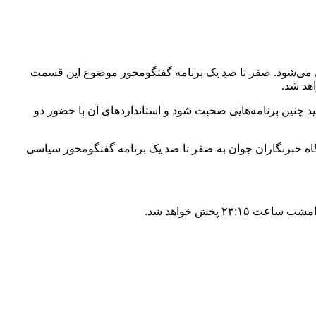
مه، «جام‌جم» محصول مرکز سیمرغ صداوسیما از امشب ۲۲ آبان وارد پرونده جدیدی می‌شود. صفر تا صدِ یک برنامه گفتگومحور موضوع این قسمت
هد شد.
ید چنین برنامه‌هایی صحبت شود و استانداردهای آن با حضور دو
 خبرنگاران جوان به صفر تا صد یک برنامه گفتگومحور سیاسی
 پخش خواهد شد.