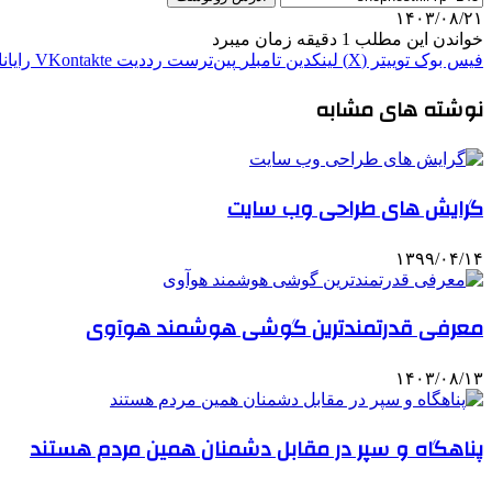
۱۴۰۳/۰۸/۲۱
خواندن این مطلب 1 دقیقه زمان میبرد
فیس بوک
توییتر (X)
لینکدین
‫تامبلر
‫پین‌ترست
‫رددیت
‫VKontakte
رایان
نوشته های مشابه
گرایش های طراحی وب سایت
۱۳۹۹/۰۴/۱۴
معرفی قدرتمندترین گوشی هوشمند هوآوی
۱۴۰۳/۰۸/۱۳
پناهگاه و سپر در مقابل دشمنان همین مردم هستند