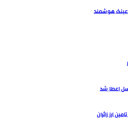
د عینک هوشمند
سل اعطا شد