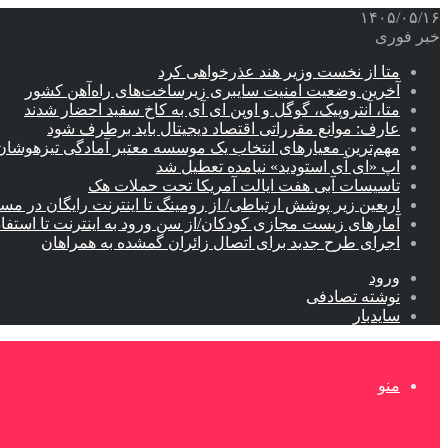
۱۴۰۵/۰۵/۱۶
خبر فوری
متا از نخست وزیر هند عذرخواهی کرد
آخرین وضعیت امنیت سایبری زیرساخت‌های راه‌آهن کشور
متا، آنتروپیک، گوگل و اوپن ای آی به کاخ سفید احضار شدند
عارف: موانع مقرراتی اقتصاد دیجیتال باید برطرف شود
مهم‌ترین معیارهای انتخاب یک موسسه معتبر آمادگی تیزهوشان
اپ «ای آی استودید» نیامده تعطیل شد
تاسیسات آبی هفت ایالت آمریکا تحت حملات هک
اربعین زیر پوشش ارتباطی/ از رومینگ تا اینترنت رایگان در مس
آمارهای زیست مجازی کودکان/از سن ورود به اینترنت تا استفا
اجرای طرح جدید برای اتصال زائران گمشده به همراهان
ورود
نوشته تصادفی
سایدبار
منو