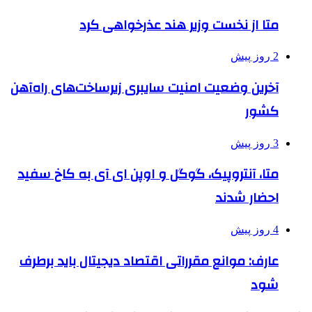
متا از نخست وزیر هند عذرخواهی کرد
2 روز پیش
آخرین وضعیت امنیت سایبری زیرساخت‌های راه‌آهن
کشور
3 روز پیش
متا، آنتروپیک، گوگل و اوپن ای آی به کاخ سفید
احضار شدند
4 روز پیش
عارف: موانع مقرراتی اقتصاد دیجیتال باید برطرف
شود