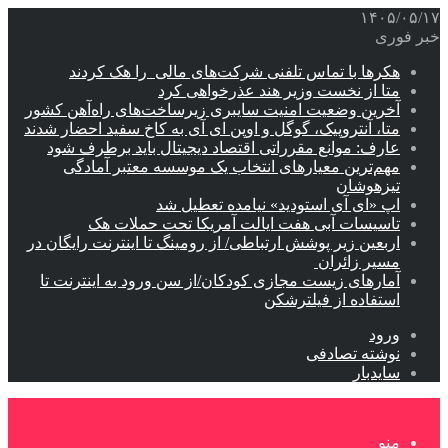
۱۴۰۵/۰۵/۱۷
خبر فوری
هکرها با تماس تلفنی شرکت‌های مالی را هک کردند
متا از نخست وزیر هند عذرخواهی کرد
آخرین وضعیت امنیت سایبری زیرساخت‌های راه‌آهن کشور
متا، آنتروپیک، گوگل و اوپن ای آی به کاخ سفید احضار شدند
عارف: موانع مقرراتی اقتصاد دیجیتال باید برطرف شود
مهم‌ترین معیارهای انتخاب یک موسسه معتبر آمادگی
تیزهوشان
اپ «ای آی استودید» نیامده تعطیل شد
تاسیسات آبی هفت ایالت آمریکا تحت حملات هک
اربعین زیر پوشش ارتباطی/ از رومینگ تا اینترنت رایگان در
مسیر زائران
آمارهای زیست مجازی کودکان/از سن ورود به اینترنت تا
استفاده از فیلترشکن
ورود
نوشته تصادفی
سایدبار
منو