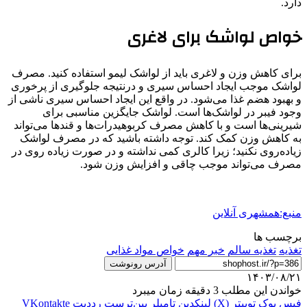
دارد.
خواص لواشک برای لاغری
برای کاهش وزن و لاغری باید از لواشک لیمو استفاده کنید. مصرف
لواشک موجب ایجاد احساس سیری و درنتیجه جلوگیری از پرخوری
و بهبود هضم غذا می‌شود. در واقع این ایجاد احساس سیری ناشی از
وجود فیبر در لواشک‌ها است. لواشک جایگزین مناسبی برای
شیرینی‌ها است و با کاهش مصرف کربوهیدرات‌ها و قندها می‌تواند
به کاهش وزن کمک کند. توجه داشته باشید که در مصرف لواشک
زیاده‌روی نکنید؛ زیرا کالری کمی نداشته و در صورت زیاده روی در
مصرف می‌تواند موجب چاقی و افزایش وزن شود.
منبع:همشهری آنلاین
برچسب ها
تغذیه
تغذیه سالم
خبر مهم
خواص مواد غذایی
آدرس رونوشت
۱۴۰۳/۰۸/۲۱
خواندن این مطلب 3 دقیقه زمان میبرد
فیس بوک
توییتر (X)
لینکدین
‫تامبلر
‫پین‌ترست
‫رددیت
‫VKontakte