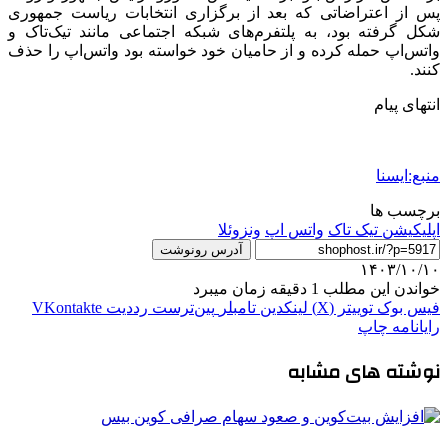
پس از اعتراضاتی که بعد از برگزاری انتخابات ریاست جمهوری
شکل گرفته بود، به پلتفرم‌های شبکه اجتماعی مانند تیک‌تاک و
واتس‌اپ حمله کرده و از حامیان خود خواسته بود واتس‌اپ را حذف
کنند.
انتهای پیام
منبع:ایسنا
برچسب ها
اپلیکیشن تیک تاک
واتس اپ
ونزوئلا
آدرس رونوشت
۱۴۰۳/۱۰/۱۰
خواندن این مطلب 1 دقیقه زمان میبرد
فیس بوک
توییتر (X)
لینکدین
‫تامبلر
‫پین‌ترست
‫رددیت
‫VKontakte
رایانامه
چاپ
نوشته های مشابه