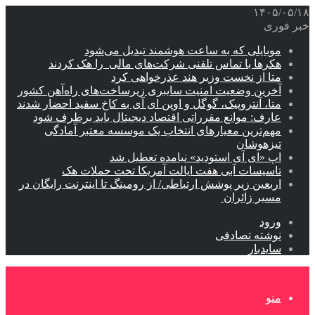
۱۴۰۵/۰۵/۱۸
خبر فوری
موبایلی که به ساعت هوشمند تبدیل می‌شود
هکرها با تماس تلفنی شرکت‌های مالی را هک کردند
متا از نخست وزیر هند عذرخواهی کرد
آخرین وضعیت امنیت سایبری زیرساخت‌های راه‌آهن کشور
متا، آنتروپیک، گوگل و اوپن ای آی به کاخ سفید احضار شدند
عارف: موانع مقرراتی اقتصاد دیجیتال باید برطرف شود
مهم‌ترین معیارهای انتخاب یک موسسه معتبر آمادگی
تیزهوشان
اپ «ای آی استودید» نیامده تعطیل شد
تاسیسات آبی هفت ایالت آمریکا تحت حملات هک
اربعین زیر پوشش ارتباطی/ از رومینگ تا اینترنت رایگان در
مسیر زائران
ورود
نوشته تصادفی
سایدبار
منو