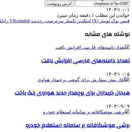
آدرس رونوشت
۱۴۰۳/۱۰/۰۱
خواندن این مطلب 1 دقیقه زمان میبرد
فیس بوک
توییتر (X)
لینکدین
‫تامبلر
‫پین‌ترست
‫رددیت
‫VKontakte
رایان
نوشته های مشابه
تعداد دامنه‌های فارسی افزایش یافت
۱۴۰۳/۱۰/۰۵
هیجان خریداران برای پرچمدار جدید هواوی رنگ باخت
۱۴۰۳/۰۹/۰۹
برشی موشکافانه بر سامانه استعلام خودرو