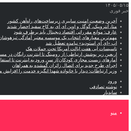
۱۴۰۵/۰۵/۱۵
خبر فوری
آخرین وضعیت امنیت سایبری زیرساخت‌های راه‌آهن کشور
متا، آنتروپیک، گوگل و اوپن ای آی به کاخ سفید احضار شدند
عارف: موانع مقرراتی اقتصاد دیجیتال باید برطرف شود
مهم‌ترین معیارهای انتخاب یک موسسه معتبر آمادگی تیزهوشان
اپ «ای آی استودید» نیامده تعطیل شد
تاسیسات آبی هفت ایالت آمریکا تحت حملات هک
اربعین زیر پوشش ارتباطی/ از رومینگ تا اینترنت رایگان در مس
آمارهای زیست مجازی کودکان/از سن ورود به اینترنت تا استفا
اجرای طرح جدید برای اتصال زائران گمشده به همراهان
وزیر ارتباطات: دیدار با خانواده شهدا انگیزه خدمت را افزایش م
ورود
نوشته تصادفی
سایدبار
منو