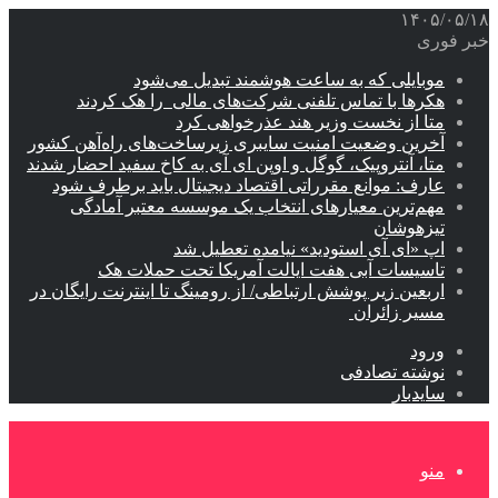
۱۴۰۵/۰۵/۱۸
خبر فوری
موبایلی که به ساعت هوشمند تبدیل می‌شود
هکرها با تماس تلفنی شرکت‌های مالی را هک کردند
متا از نخست وزیر هند عذرخواهی کرد
آخرین وضعیت امنیت سایبری زیرساخت‌های راه‌آهن کشور
متا، آنتروپیک، گوگل و اوپن ای آی به کاخ سفید احضار شدند
عارف: موانع مقرراتی اقتصاد دیجیتال باید برطرف شود
مهم‌ترین معیارهای انتخاب یک موسسه معتبر آمادگی
تیزهوشان
اپ «ای آی استودید» نیامده تعطیل شد
تاسیسات آبی هفت ایالت آمریکا تحت حملات هک
اربعین زیر پوشش ارتباطی/ از رومینگ تا اینترنت رایگان در
مسیر زائران
ورود
نوشته تصادفی
سایدبار
منو