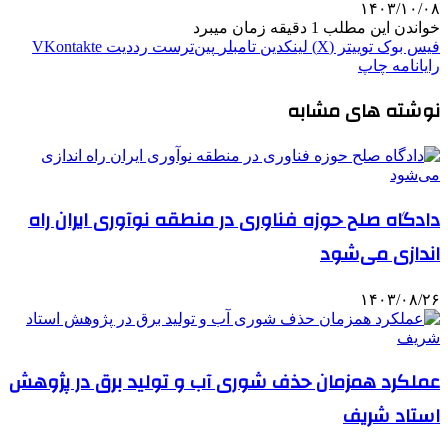
۱۴۰۳/۱۰/۰۸
خواندن این مطلب 1 دقیقه زمان میبرد
فیس بوک
توییتر (X)
لینکدین
‫تامبلر
‫پین‌ترست
‫رددیت
‫VKontakte
رایانامه
چاپ
نوشته های مشابه
دادگاه صلح حوزه فناوری در منطقه نوآوری ایران راه
اندازی می‌شود
۱۴۰۳/۰۸/۲۶
عملکرد همزمان حذف شوری آب و تولید برق در پژوهش
استاد شریف