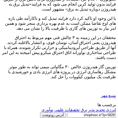
فرایند بدون تولید کربن انجام می شود که به فرایند«تبدیل برق به
هیدروژن دوباره تبدیل به برق» مشهور است.
با این وجود او تاکید کرد دارد فرایند تبدیل کند و ناکارآمد طی بازه
های اوج تقاضا ممکن است به عدم بهره برداری منجر شود و همین
امر نیاز به توربین های گازی با ظرفیت بالا را نشان می دهد.
محققان در این زمینه به ۳ چالش فنی مهم مربوط به احتراق
هیدروژن یعنی احتراق آسان، نوسان قوی، و انتشار بالاغلبه کردند.
آنها از طریق طراحی آیرودینامیکی و حرارتی تکرار شونده، همراه با
طراحی ساختاری نوآورانه اتاق احتراق میکرو پیش آمیخته به این امر
دست یافتند.
توربین گاز هیدروژن خالص ۳۰ مگاواتی میمی تواند به طور موثر
مشکل رهاسازی انرژی در پروژه های انرژی بادی و خورشیدی با
ظرفیت یک میلیون کیلووات را حل کند.
منبع:مهر
برچسب ها
انرژی تجدید پذیر
برق
تحقیقات علمی
نوآوری
آدرس رونوشت