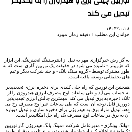
توربین چینی برق و هیدروژن را به یکدیگر
تبدیل می کند
۱۴۰۳/۱۰/۰۸
خواندن این مطلب 1 دقیقه زمان میبرد
به گزارش خبرگزاری مهر به نقل از اینترستینگ انجینرینگ، این ابزار
که «ژوپیترl» نامیده می شود در حقیقت یک توربین گازی است که به
طور مشترک توسط «گروه مینگ یانگ» و چند شرکت دیگر و تیم
های تحقیقاتی توسعه یافته است.
همچنین این توربین که راه حلی کلیدی برای ذخیره انرژی تجدیدپذیر
به حساب می آید و طی ساعات اوج مصرف انرژی هیدروژن را از
تانک ذخیره به برق تبدیل می کند. مهمترین چالش انرژی تجدیدپذیر
دورریز قابل توجه آن است که طی ساعات غیر اوج مصرف رخ می
دهد. تبدیل مازاد برق به هیدروژن برای ذخیره سازی و تبدیل دوباره
آن به برق در ساعات اوج مصرف یک راه حل امکانپذیر است.
«وانگ یونگژی» مدیرعامل شرکت «مینگ یانگ هیدروژن گاز توربین
تکنولوژی» اعلام کرد استفاده از هیدروژن برای تامین برق از طریق