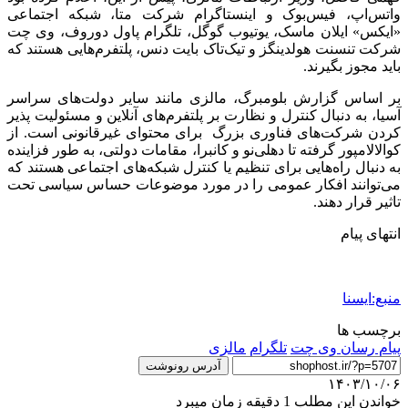
واتس‌اپ، فیس‌بوک و اینستاگرام شرکت متا، شبکه اجتماعی
«ایکس» ایلان ماسک، یوتیوب گوگل، تلگرام پاول دوروف، وی چت
شرکت تنسنت هولدینگز و تیک‌تاک بایت دنس، پلتفرم‌هایی هستند که
باید مجوز بگیرند.
بر اساس گزارش بلومبرگ، مالزی مانند سایر دولت‌های سراسر
آسیا، به دنبال کنترل و نظارت بر پلتفرم‌های آنلاین و مسئولیت پذیر
کردن شرکت‌های فناوری بزرگ برای محتوای غیرقانونی است. از
کوالالامپور گرفته تا دهلی‌نو و کانبرا، مقامات دولتی، به طور فزاینده
به دنبال راه‌هایی برای تنظیم یا کنترل شبکه‌های اجتماعی هستند که
می‌توانند افکار عمومی را در مورد موضوعات حساس سیاسی تحت
تاثیر قرار دهند.
انتهای پیام
منبع:ایسنا
برچسب ها
پیام رسان وی چت
تلگرام
مالزی
آدرس رونوشت
۱۴۰۳/۱۰/۰۶
خواندن این مطلب 1 دقیقه زمان میبرد