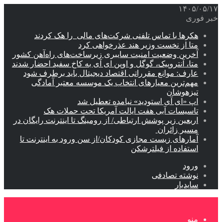
۱۴۰۵/۰۵/۱۷
خبر فوری
هکرها با تماس تلفنی شرکت‌های مالی را هک کردند
متا از نخست وزیر هند عذرخواهی کرد
آخرین وضعیت امنیت سایبری زیرساخت‌های راه‌آهن کشور
متا، آنتروپیک، گوگل و اوپن ای آی به کاخ سفید احضار شدند
عارف: موانع مقرراتی اقتصاد دیجیتال باید برطرف شود
مهم‌ترین معیارهای انتخاب یک موسسه معتبر آمادگی
تیزهوشان
اپ «ای آی استودید» نیامده تعطیل شد
تاسیسات آبی هفت ایالت آمریکا تحت حملات هک
اربعین زیر پوشش ارتباطی/ از رومینگ تا اینترنت رایگان در
مسیر زائران
آمارهای زیست مجازی کودکان/از سن ورود به اینترنت تا
استفاده از فیلترشکن
ورود
نوشته تصادفی
سایدبار
منو