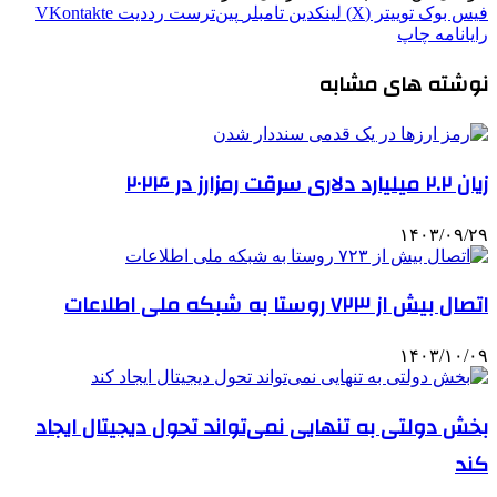
فیس بوک
توییتر (X)
لینکدین
‫تامبلر
‫پین‌ترست
‫رددیت
‫VKontakte
رایانامه
چاپ
نوشته های مشابه
زیان ۲.۲ میلیارد دلاری سرقت رمزارز در ۲۰۲۴
۱۴۰۳/۰۹/۲۹
اتصال بیش از ۷۲۳ روستا به شبکه ملی اطلاعات
۱۴۰۳/۱۰/۰۹
بخش دولتی به تنهایی نمی‌تواند تحول دیجیتال ایجاد
کند