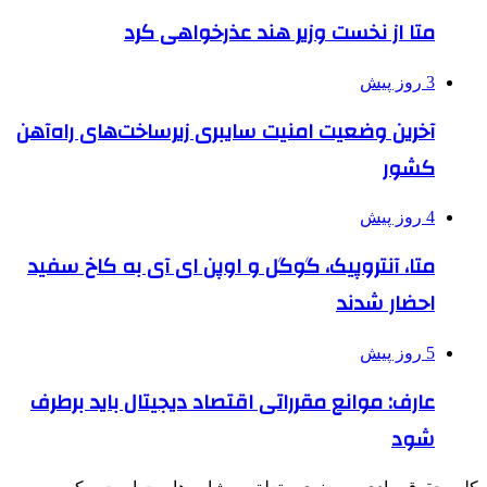
متا از نخست وزیر هند عذرخواهی کرد
3 روز پیش
آخرین وضعیت امنیت سایبری زیرساخت‌های راه‌آهن
کشور
4 روز پیش
متا، آنتروپیک، گوگل و اوپن ای آی به کاخ سفید
احضار شدند
5 روز پیش
عارف: موانع مقرراتی اقتصاد دیجیتال باید برطرف
شود