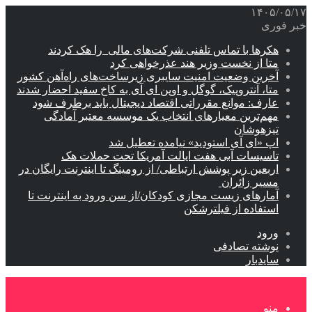
۱۴۰۵/۰۵/۱۷
خبر فوری
هکرها با تماس تلفنی شرکت‌های مالی را هک کردند
متا از نخست وزیر هند عذرخواهی کرد
آخرین وضعیت امنیت سایبری زیرساخت‌های راه‌آهن کشور
متا، آنتروپیک، گوگل و اوپن ای آی به کاخ سفید احضار شدند
عارف: موانع مقرراتی اقتصاد دیجیتال باید برطرف شود
مهم‌ترین معیارهای انتخاب یک موسسه معتبر آمادگی
تیزهوشان
اپ «ای آی استودید» نیامده تعطیل شد
تاسیسات آبی هفت ایالت آمریکا تحت حملات هک
اربعین زیر پوشش ارتباطی/ از رومینگ تا اینترنت رایگان در
مسیر زائران
آمارهای زیست مجازی کودکان/از سن ورود به اینترنت تا
استفاده از فیلترشکن
ورود
نوشته تصادفی
سایدبار
منو