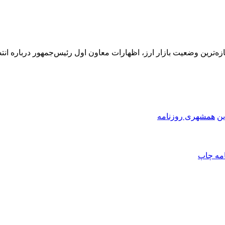
ین
همشهری روزنامه
امه
چاپ