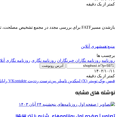
کمتر از یک دقیقه
بازشدن مسیرFATF برای بررسی مجدد در مجمع تشخیص مصلحت، تازه‌ترین وضعیت بازار ارز، اظهارات معاون اول رئیس‌جمهور درباره انتصابات دولت و… از تیترهای مطبوعات امروز است.
منبع:همشهری آنلاین
برچسب ها
روزنامه
روزنامه نگاران خبرنگاران
روزنامه‌ نگاری
روزنامه نگاری آنلا
آدرس رونوشت
۱۴۰۲/۱۰/۱۱
کمتر از یک دقیقه
فیس بوک
توییتر (X)
لینکدین
‫تامبلر
‫پین‌ترست
‫رددیت
‫VKontakte
رایان
نوشته های مشابه
تصاویر | صفحه اول روزنامه‌های شنبه ۱۰ آذر ۱۴۰۳