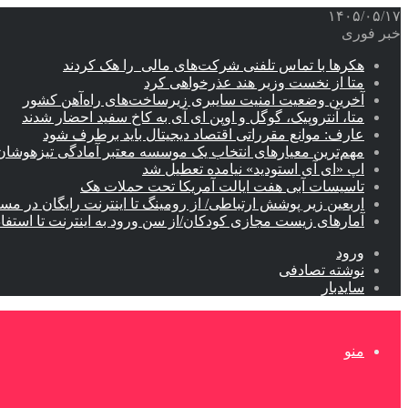
۱۴۰۵/۰۵/۱۷
خبر فوری
هکرها با تماس تلفنی شرکت‌های مالی را هک کردند
متا از نخست وزیر هند عذرخواهی کرد
آخرین وضعیت امنیت سایبری زیرساخت‌های راه‌آهن کشور
متا، آنتروپیک، گوگل و اوپن ای آی به کاخ سفید احضار شدند
عارف: موانع مقرراتی اقتصاد دیجیتال باید برطرف شود
مهم‌ترین معیارهای انتخاب یک موسسه معتبر آمادگی تیزهوشان
اپ «ای آی استودید» نیامده تعطیل شد
تاسیسات آبی هفت ایالت آمریکا تحت حملات هک
اربعین زیر پوشش ارتباطی/ از رومینگ تا اینترنت رایگان در مس
آمارهای زیست مجازی کودکان/از سن ورود به اینترنت تا استفا
ورود
نوشته تصادفی
سایدبار
منو