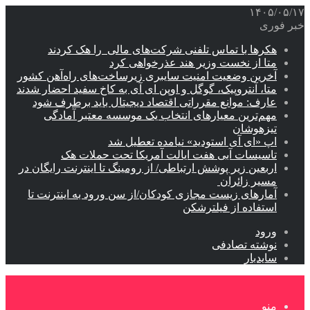
۱۴۰۵/۰۵/۱۷
خبر فوری
هکرها با تماس تلفنی شرکت‌های مالی را هک کردند
متا از نخست وزیر هند عذرخواهی کرد
آخرین وضعیت امنیت سایبری زیرساخت‌های راه‌آهن کشور
متا، آنتروپیک، گوگل و اوپن ای آی به کاخ سفید احضار شدند
عارف: موانع مقرراتی اقتصاد دیجیتال باید برطرف شود
مهم‌ترین معیارهای انتخاب یک موسسه معتبر آمادگی
تیزهوشان
اپ «ای آی استودید» نیامده تعطیل شد
تاسیسات آبی هفت ایالت آمریکا تحت حملات هک
اربعین زیر پوشش ارتباطی/ از رومینگ تا اینترنت رایگان در
مسیر زائران
آمارهای زیست مجازی کودکان/از سن ورود به اینترنت تا
استفاده از فیلترشکن
ورود
نوشته تصادفی
سایدبار
منو