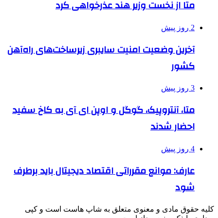
متا از نخست وزیر هند عذرخواهی کرد
2 روز پیش
آخرین وضعیت امنیت سایبری زیرساخت‌های راه‌آهن
کشور
3 روز پیش
متا، آنتروپیک، گوگل و اوپن ای آی به کاخ سفید
احضار شدند
4 روز پیش
عارف: موانع مقرراتی اقتصاد دیجیتال باید برطرف
شود
کلیه حقوق مادی و معنوی متعلق به شاپ هاست است و کپی