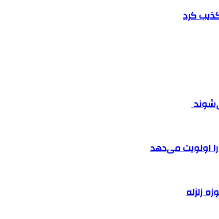
تکذیب کرد
ی‌شوند
را اولویت می‌دهد
زه زلزله