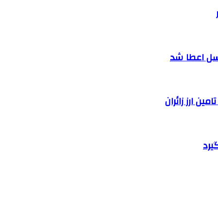
سل اعطا شد
یرد