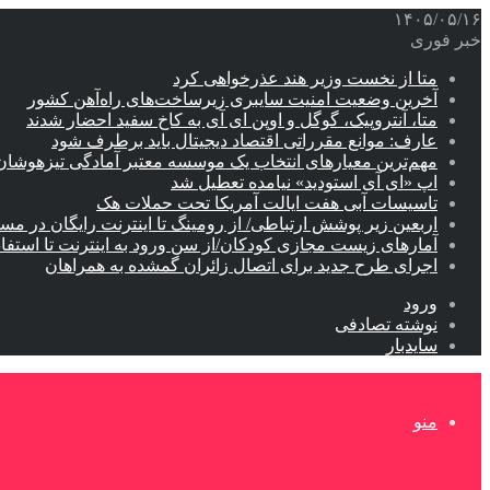
۱۴۰۵/۰۵/۱۶
خبر فوری
متا از نخست وزیر هند عذرخواهی کرد
آخرین وضعیت امنیت سایبری زیرساخت‌های راه‌آهن کشور
متا، آنتروپیک، گوگل و اوپن ای آی به کاخ سفید احضار شدند
عارف: موانع مقرراتی اقتصاد دیجیتال باید برطرف شود
مهم‌ترین معیارهای انتخاب یک موسسه معتبر آمادگی تیزهوشان
اپ «ای آی استودید» نیامده تعطیل شد
تاسیسات آبی هفت ایالت آمریکا تحت حملات هک
اربعین زیر پوشش ارتباطی/ از رومینگ تا اینترنت رایگان در مس
آمارهای زیست مجازی کودکان/از سن ورود به اینترنت تا استفا
اجرای طرح جدید برای اتصال زائران گمشده به همراهان
ورود
نوشته تصادفی
سایدبار
منو