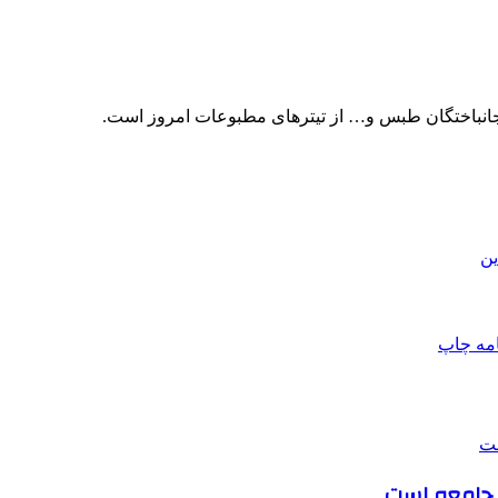
 جانباختگان طبس و… از تیترهای مطبوعات امروز است.
ین
امه
چاپ
ی جامعه است