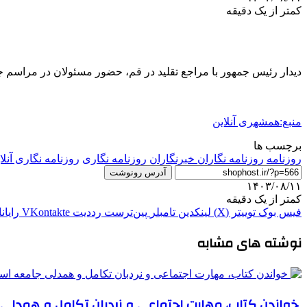
کمتر از یک دقیقه
دیدار رئیس جمهور با مراجع تقلید در قم، حضور مسئولان در مراسم
منبع:همشهری آنلاین
برچسب ها
روزنامه
روزنامه نگاران خبرنگاران
روزنامه‌ نگاری
روزنامه نگاری آنلا
آدرس رونوشت
۱۴۰۳/۰۸/۱۱
کمتر از یک دقیقه
فیس بوک
توییتر (X)
لینکدین
‫تامبلر
‫پین‌ترست
‫رددیت
‫VKontakte
رایان
نوشته های مشابه
خواندن کتاب، مهارت اجتماعی و نردبان تکامل و همدل