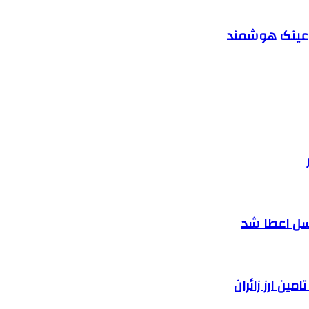
د عینک هوشمند
سل اعطا شد