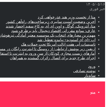
۱۴۰۵/۰۵/۱۶
خبر فوری
متا از نخست وزیر هند عذرخواهی کرد
آخرین وضعیت امنیت سایبری زیرساخت‌های راه‌آهن کشور
متا، آنتروپیک، گوگل و اوپن ای آی به کاخ سفید احضار شدند
عارف: موانع مقرراتی اقتصاد دیجیتال باید برطرف شود
مهم‌ترین معیارهای انتخاب یک موسسه معتبر آمادگی تیزهوشان
اپ «ای آی استودید» نیامده تعطیل شد
تاسیسات آبی هفت ایالت آمریکا تحت حملات هک
اربعین زیر پوشش ارتباطی/ از رومینگ تا اینترنت رایگان در مس
آمارهای زیست مجازی کودکان/از سن ورود به اینترنت تا استفا
اجرای طرح جدید برای اتصال زائران گمشده به همراهان
ورود
نوشته تصادفی
سایدبار
منو