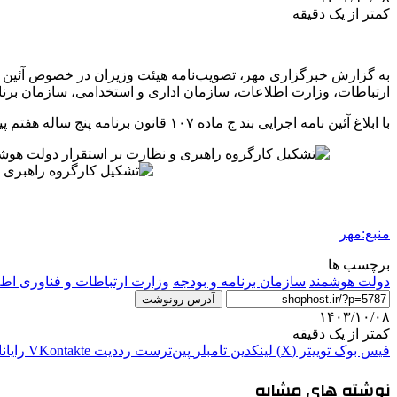
کمتر از یک دقیقه
به گزارش خبرگزاری مهر، تصویب‌نامه هیئت وزیران در خصوص آئین نا
ارتباطات، وزارت اطلاعات، سازمان اداری و استخدامی، سازمان برنام
با ابلاغ آئین نامه اجرایی بند
ج
ماده ۱۰۷ قانون برنامه پنج ساله هفتم پیشرفت جمهوری اسلامی ایران، کارگروه راهبری و نظارت بر استقرار دولت هوشمند تشکیل می‌شود.
منبع:مهر
برچسب ها
دولت هوشمند
سازمان برنامه و بودجه
وزارت ارتباطات و فناوری اط
آدرس رونوشت
۱۴۰۳/۱۰/۰۸
کمتر از یک دقیقه
فیس بوک
توییتر (X)
لینکدین
‫تامبلر
‫پین‌ترست
‫رددیت
‫VKontakte
رایان
نوشته های مشابه