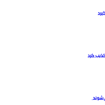
یرد
تکذیب کرد
ی‌شوند