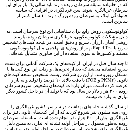
که در خانواده سابقه سرطان روده دارند باید سالی یک بار برای این
سرطان غربالگری شوند. سن غربالگری در افرادی که سابقه
خانوادگی ابتلاء به سرطان روده بزرگ دارند ۱۰ سال کمتر از
سایرین است.
کولونوسکوپی روش رایج برای شناسایی این نوع سرطان است. به
دلیل مشکلات کولونوسکوپی، غربالگری سرطان روده نیازمند
روشی آسان، ارزان، سریع و دقیق است، در نتیجه کیت‌های تشخیص
سریع یا Rapid Test بهتر از روش‌های تهاجمی مثل کولونوسکوپی
هستند و کشورها به سوی استفاده از این فناوری متمایل شده‌اند.
تا چند سال قبل در ایران، از کیت‌های یک شرکت آلمانی برای تست
سریع استفاده می‌شد که بعد از تحریم‌ها، واردات این نوع کیت‌ها با
مشکل روبرو شد. از این رو شرکت زیست تشخیص سنجه کیت‌های
نانویی (PKM۲ و FOB) با دقت بالای ۹۰ درصد را تولید و به بازار
عرضه کرده است. میزان واردات کیت‌های تشخیص سریع سرطان
روده ۳۰۰ هزار دلار در سال بود که با تولید آن در داخل کشور دیگر
نیازی به واردات نیست.
از سال گذشته خانه‌های بهداشت در سراسر کشور غربالگری را
روی سه میلیون نفر شروع کردند که از این کیت‌های نانویی نیز برای
غربالگری بیش از ۶۰۰ هزار نفر انجام شده است. متاسفانه سرطان
روده به‌طور معمول در مراحل اولیه نشانه ای ندارد، به همین دلیل
غربالگری برای تشخیص این سرطان در مراحل اولیه ضروری است.