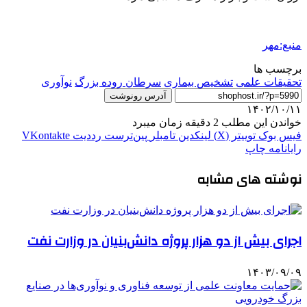
منبع:مهر
برچسب ها
تحقیقات علمی
تشخیص بیماری
سرطان روده بزرگ
نوآوری
آدرس رونوشت
۱۴۰۲/۱۰/۱۱
خواندن این مطلب 2 دقیقه زمان میبرد
فیس بوک
توییتر (X)
لینکدین
‫تامبلر
‫پین‌ترست
‫رددیت
‫VKontakte
رایانامه
چاپ
نوشته های مشابه
اجرای بیش از دو هزار پروژه دانش‌بنیان در وزارت نفت
۱۴۰۳/۰۹/۰۹