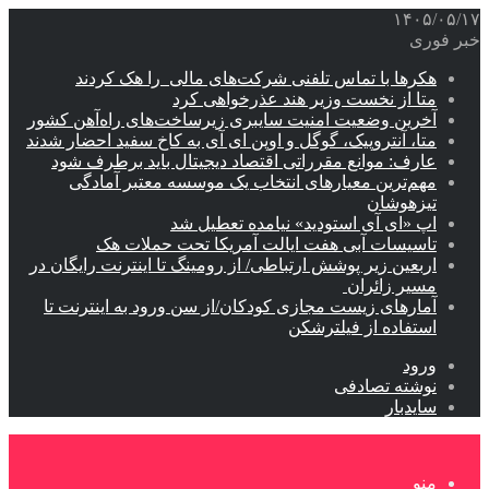
۱۴۰۵/۰۵/۱۷
خبر فوری
هکرها با تماس تلفنی شرکت‌های مالی را هک کردند
متا از نخست وزیر هند عذرخواهی کرد
آخرین وضعیت امنیت سایبری زیرساخت‌های راه‌آهن کشور
متا، آنتروپیک، گوگل و اوپن ای آی به کاخ سفید احضار شدند
عارف: موانع مقرراتی اقتصاد دیجیتال باید برطرف شود
مهم‌ترین معیارهای انتخاب یک موسسه معتبر آمادگی
تیزهوشان
اپ «ای آی استودید» نیامده تعطیل شد
تاسیسات آبی هفت ایالت آمریکا تحت حملات هک
اربعین زیر پوشش ارتباطی/ از رومینگ تا اینترنت رایگان در
مسیر زائران
آمارهای زیست مجازی کودکان/از سن ورود به اینترنت تا
استفاده از فیلترشکن
ورود
نوشته تصادفی
سایدبار
منو