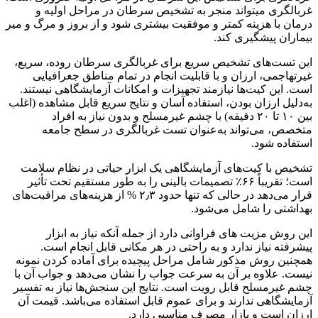
غربالگری میتواند منجر به تشخیص سرطان در مراحل اولیه و
درمان با هزینه کمتر و موفقیت بیشتری شود و از بروز و مرگ و میر
بیماران پیشگیری کند.
این تست‌های تشخیص سریع برای غربالگری سرطان روده، سریع،
غیرتهاجمی، ارزان و با قابلیت انجام در تمام مناطق جغرافیایی
است. این کیت‌ها نیازمند تجهیزات و امکانات آزمایشگاهی نیستند.
به‌دلیل ارزان بودن، استفاده آسان و نتایج سریع قابل مشاهده (اغلب
بین ۱۰ تا ۲۰ دقیقه) با چشم غیرمسلح و بدون نیاز به افراد
متخصص، می‌تواند به‌عنوان تست غربالگری در سطح جامعه
استفاده شود.
تشخیص با کیت‌های آزمایشگاهی یک ابزار حیاتی در نظام سلامت
است؛ تقریباً ۶۶٪ تصمیمات بالینی را به طور مستقیم تحت تأثیر
قرار می‌دهد در حالی که تنها حدود ۲٫۳ % از هزینه‌های مراقبت‌های
بهداشتی را شامل می‌شود.
این روش مزیت های فراوانی دارد از جمله آنکه نیاز به ابزار
پیشرفته نیاز ندارد و به راحتی در هر مکانی قابل انجام است.
همچنین روش مذکور شامل مراحل پیچیده برای آماده کردن نمونه
نیست. علاوه بر آن به سرعت جواب را نشان می‌دهد و جواب آن با
چشم غیرمسلح قابل رویت است. نتایج این سنجش‌ها نیاز به تفسیر
آزمایشگاهی ندارند و برای عموم قابل استفاده می‌باشد. قیمت آن
ارزان است و بازار مصرف مناسبی دارد.