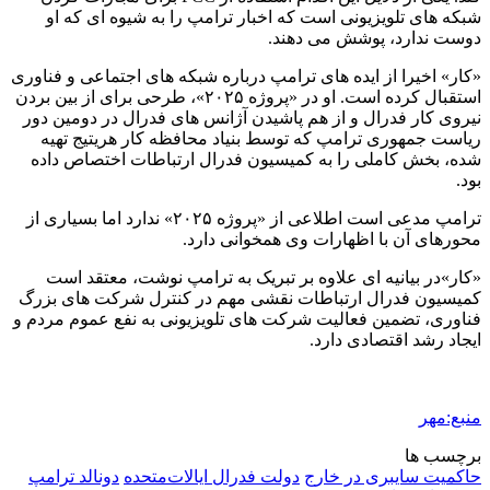
شبکه های تلویزیونی است که اخبار ترامپ را به شیوه ای که او
دوست ندارد، پوشش می دهند.
«کار» اخیرا از ایده های ترامپ درباره شبکه های اجتماعی و فناوری
استقبال کرده است. او در «پروژه ۲۰۲۵»، طرحی برای از بین بردن
نیروی کار فدرال و از هم پاشیدن آژانس های فدرال در دومین دور
ریاست جمهوری ترامپ که توسط بنیاد محافظه کار هریتیج تهیه
شده، بخش کاملی را به کمیسیون فدرال ارتباطات اختصاص داده
بود.
ترامپ مدعی است اطلاعی از «پروژه ۲۰۲۵» ندارد اما بسیاری از
محورهای آن با اظهارات وی همخوانی دارد.
«کار»در بیانیه ای علاوه بر تبریک به ترامپ نوشت، معتقد است
کمیسیون فدرال ارتباطات نقشی مهم در کنترل شرکت های بزرگ
فناوری، تضمین فعالیت شرکت های تلویزیونی به نفع عموم مردم و
ایجاد رشد اقتصادی دارد.
منبع:مهر
برچسب ها
حاکمیت سایبری در خارج
دولت فدرال ایالات‌متحده
دونالد ترامپ