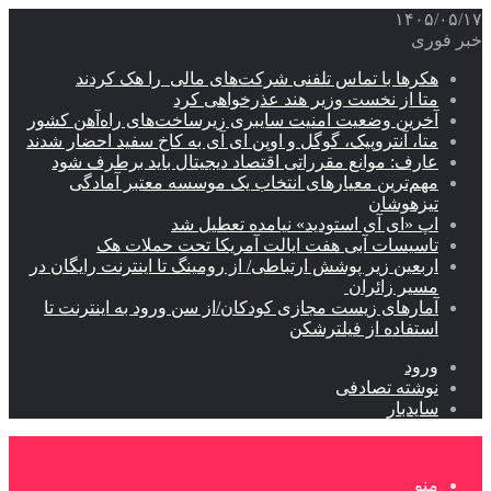
۱۴۰۵/۰۵/۱۷
خبر فوری
هکرها با تماس تلفنی شرکت‌های مالی را هک کردند
متا از نخست وزیر هند عذرخواهی کرد
آخرین وضعیت امنیت سایبری زیرساخت‌های راه‌آهن کشور
متا، آنتروپیک، گوگل و اوپن ای آی به کاخ سفید احضار شدند
عارف: موانع مقرراتی اقتصاد دیجیتال باید برطرف شود
مهم‌ترین معیارهای انتخاب یک موسسه معتبر آمادگی
تیزهوشان
اپ «ای آی استودید» نیامده تعطیل شد
تاسیسات آبی هفت ایالت آمریکا تحت حملات هک
اربعین زیر پوشش ارتباطی/ از رومینگ تا اینترنت رایگان در
مسیر زائران
آمارهای زیست مجازی کودکان/از سن ورود به اینترنت تا
استفاده از فیلترشکن
ورود
نوشته تصادفی
سایدبار
منو