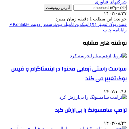
شرکتهای فناوری
آدرس رونوشت
۱۴۰۳/۰۸/۲۷
خواندن این مطلب 1 دقیقه زمان میبرد
فیس بوک
توییتر (X)
لینکدین
‫تامبلر
‫پین‌ترست
‫رددیت
‫VKontakte
رایانامه
چاپ
نوشته های مشابه
سیاست راستی آزمایی محتوا در اینستاگرام و فیس
بوک تغییر می کند
۱۴۰۲/۱۰/۱۸
ترامپ سامسونگ را بی‌ارزش کرد
۱۴۰۳/۰۸/۲۲