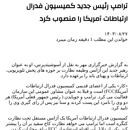
ترامپ رئیس جدید کمیسیون فدرال
ارتباطات آمریکا را منصوب کرد
۱۴۰۳/۰۸/۲۷
خواندن این مطلب 1 دقیقه زمان میبرد
به گزارش خبرگزاری مهر به نقل از آسوشیتدپرس، او به عنوان
رهبر جدید این آژانس وظیفه نظارت بر حوزه های پخش تلویزیونی،
ارتباطات و پهنای باند را برعهده دارد.
«کار» یکی از اعضای قدیمی کمیسیون فدرال ارتباطات
آمریکا(FCC) است و قبلا به عنوان مشاور عمومی این سازمان
فعالیت می کرد. ترامپ و جوبایدن ( رئیس جمهور فعلی آمریکا) هر
دو وی را نامزد این پست کردند و سنا نیز پس از رای گیری وی را
تایید کرد.
کمیسیون فدرال ارتباطات آمریکا یک آژانس مستقل تحت نظارت
کنگره است اما ترامپ می خواهد نظارت کاخ سفید بر آن را بیشتر
کند. یکی از دلایل این اقدام استفاده از FCC برای مجازات کردن