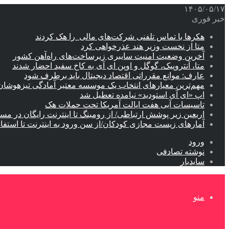
۱۴۰۵/۰۵/۱۷
خبر فوری
هکرها با تماس تلفنی شرکت‌های مالی را هک کردند
متا از نخست وزیر هند عذرخواهی کرد
آخرین وضعیت امنیت سایبری زیرساخت‌های راه‌آهن کشور
متا، آنتروپیک، گوگل و اوپن ای آی به کاخ سفید احضار شدند
عارف: موانع مقرراتی اقتصاد دیجیتال باید برطرف شود
مهم‌ترین معیارهای انتخاب یک موسسه معتبر آمادگی تیزهوشان
اپ «ای آی استودید» نیامده تعطیل شد
تاسیسات آبی هفت ایالت آمریکا تحت حملات هک
اربعین زیر پوشش ارتباطی/ از رومینگ تا اینترنت رایگان در مس
آمارهای زیست مجازی کودکان/از سن ورود به اینترنت تا استفا
ورود
نوشته تصادفی
سایدبار
منو