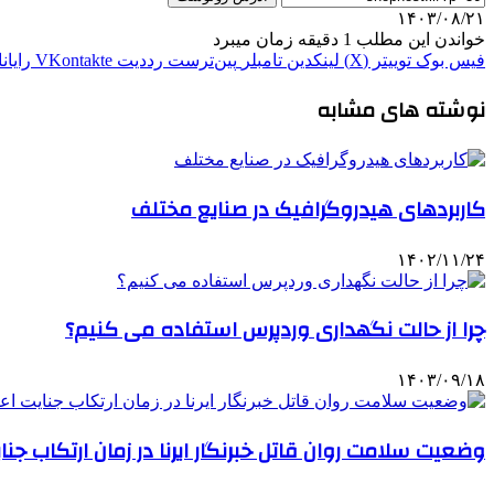
۱۴۰۳/۰۸/۲۱
خواندن این مطلب 1 دقیقه زمان میبرد
فیس بوک
توییتر (X)
لینکدین
‫تامبلر
‫پین‌ترست
‫رددیت
‫VKontakte
رایان
نوشته های مشابه
کاربردهای هیدروگرافیک در صنایع مختلف
۱۴۰۲/۱۱/۲۴
چرا از حالت نگهداری وردپرس استفاده می کنیم؟
۱۴۰۳/۰۹/۱۸
وضعیت سلامت روان قاتل خبرنگار ایرنا در زمان ارتکاب جن