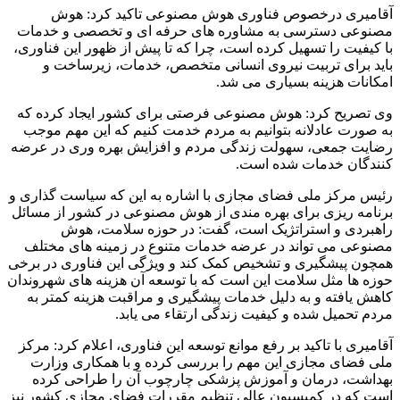
آقامیری درخصوص فناوری هوش مصنوعی تاکید کرد: هوش
مصنوعی دسترسی به مشاوره های حرفه ای و تخصصی و خدمات
با کیفیت را تسهیل کرده است، چرا که تا پیش از ظهور این فناوری،
باید برای تربیت نیروی انسانی متخصص، خدمات، زیرساخت و
امکانات هزینه بسیاری می شد.
وی تصریح کرد: هوش مصنوعی فرصتی برای کشور ایجاد کرده که
به صورت عادلانه بتوانیم به مردم خدمت کنیم که این مهم موجب
رضایت جمعی، سهولت زندگی مردم و افزایش بهره وری در عرضه
کنندگان خدمات شده است.
رئیس مرکز ملی فضای مجازی با اشاره به این که سیاست گذاری و
برنامه ریزی برای بهره مندی از هوش مصنوعی در کشور از مسائل
راهبردی و استراتژیک است، گفت: در حوزه سلامت، هوش
مصنوعی می تواند در عرضه خدمات متنوع در زمینه های مختلف
همچون پیشگیری و تشخیص کمک کند و ویژگی این فناوری در برخی
حوزه ها مثل سلامت این است که با توسعه آن هزینه های شهروندان
کاهش یافته و به دلیل خدمات پیشگیری و مراقبت هزینه کمتر به
مردم تحمیل شده و کیفیت زندگی ارتقاء می یابد.
آقامیری با تاکید بر رفع موانع توسعه این فناوری، اعلام کرد: مرکز
ملی فضای مجازی این مهم را بررسی کرده و با همکاری وزارت
بهداشت، درمان و آموزش پزشکی چارچوب آن را طراحی کرده
است که در کمیسیون عالی تنظیم مقررات فضای مجازی کشور نیز