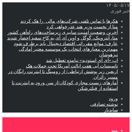
۱۴۰۵/۰۵/۱۷
خبر فوری
هکرها با تماس تلفنی شرکت‌های مالی را هک کردند
متا از نخست وزیر هند عذرخواهی کرد
آخرین وضعیت امنیت سایبری زیرساخت‌های راه‌آهن کشور
متا، آنتروپیک، گوگل و اوپن ای آی به کاخ سفید احضار شدند
عارف: موانع مقرراتی اقتصاد دیجیتال باید برطرف شود
مهم‌ترین معیارهای انتخاب یک موسسه معتبر آمادگی
تیزهوشان
اپ «ای آی استودید» نیامده تعطیل شد
تاسیسات آبی هفت ایالت آمریکا تحت حملات هک
اربعین زیر پوشش ارتباطی/ از رومینگ تا اینترنت رایگان در
مسیر زائران
آمارهای زیست مجازی کودکان/از سن ورود به اینترنت تا
استفاده از فیلترشکن
ورود
نوشته تصادفی
سایدبار
منو