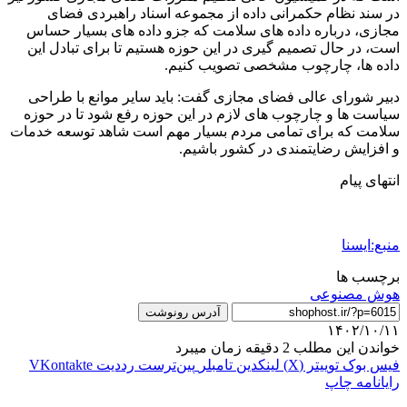
در سند نظام حکمرانی داده از مجموعه اسناد راهبردی فضای
مجازی، درباره داده های سلامت که جزو داده های بسیار حساس
است، در حال تصمیم گیری در این حوزه هستیم تا برای تبادل این
داده ها، چارچوب مشخصی تصویب کنیم.
دبیر شورای عالی فضای مجازی گفت: باید سایر موانع با طراحی
سیاست ها و چارچوب های لازم در این حوزه رفع شود تا در حوزه
سلامت که برای تمامی مردم بسیار مهم است شاهد توسعه خدمات
و افزایش رضایتمندی در کشور باشیم.
انتهای پیام
منبع:ایسنا
برچسب ها
هوش مصنوعی
آدرس رونوشت
۱۴۰۲/۱۰/۱۱
خواندن این مطلب 2 دقیقه زمان میبرد
فیس بوک
توییتر (X)
لینکدین
‫تامبلر
‫پین‌ترست
‫رددیت
‫VKontakte
رایانامه
چاپ