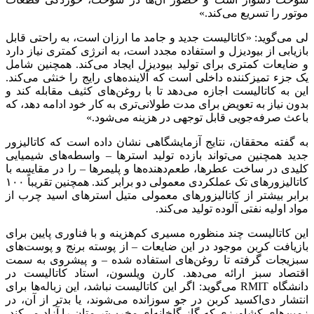
موتور را تسریع می‌کند.»
لی می‌گوید: «کاتالیست جدید و جامد ما ارزان است، به راحتی قابل
بازیابی از بیودیزل و استفاده مجدد است، به انرژی کمتری نیاز دارد
و ضایعات کمتری برای تولید بیودیزل ایجاد می‌کند. همچنین شامل
یک جزء تمیزکننده داخلی است که آلاینده‌های رایج را خنثی می‌کند.
این به کاتالیست اجازه می‌دهد تا با روغن‌های کثیف مقابله کند و
بدون نیاز به تعویض برای مدت طولانی‌تری به کار خود ادامه دهد، که
باعث صرفه‌جویی قابل توجهی در هزینه می‌شود.»
به گفته محققان، نتایج آزمایشگاهی نشان داده است که کاتالیزور
جدید همچنین می‌تواند بازده تولید استرها – واسطه‌های شیمیایی
کلیدی در ساخت عطرها، طعم‌دهنده‌ها و پلیمرها – را در مقایسه با
کاتالیزورهای تک عملکردی معمولی دو برابر کند. همچنین تقریباً ۱۰۰
برابر بیشتر از کاتالیزورهای معمولی متیل استرهای اسید چرب از
مواد اولیه نفتی آلوده تولید می‌کند.
این کاتالیست چند منظوره مسیری کم‌هزینه و با فناوری پایین برای
بازیافت کربن موجود در این ضایعات – از پوسته برنج و پوست‌های
سبزیجات گرفته تا روغن‌های استفاده شده – و پیشروی به سمت
اقتصاد سبز ارائه می‌دهد. کارن ویلسون، استاد کاتالیست در
دانشگاه RMIT می‌گوید: اگر این کاتالیست نباشد، این زباله‌ها برای
انتشار دی‌اکسید کربن در جو سوزانده می‌شوند، یا بدتر از آن، در
زمین‌های کشاورزی که گاز گلخانه‌ای مخرب‌تر متان را آزاد می‌کند،