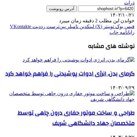
ذرات
آدرس رونوشت
۱۴۰۲/۱۰/۲۱
خواندن این مطلب 2 دقیقه زمان میبرد
فیس بوک
توییتر (X)
لینکدین
‫تامبلر
‫پین‌ترست
‫رددیت
‫VKontakte
رایانامه
چاپ
نوشته های مشابه
گرمای بدن، انرژی ادوات پوشیدنی را فراهم خواهد کرد
۱۴۰۳/۰۹/۲۹
طراحی و ساخت موتور حفاری درون چاهی توسط
متخصصان جهاد دانشگاهی شریف