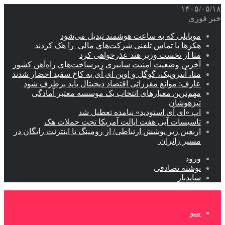
۱۴۰۵/۰۵/۱۸
خبر فوری
موبایلی که به ساعت هوشمند تبدیل می‌شود
هکرها با تماس تلفنی شرکت‌های مالی را هک کردند
متا از نخست وزیر هند عذرخواهی کرد
آخرین وضعیت امنیت سایبری زیرساخت‌های راه‌آهن کشور
متا، آنتروپیک، گوگل و اوپن ای آی به کاخ سفید احضار شدند
عارف: موانع مقرراتی اقتصاد دیجیتال باید برطرف شود
مهم‌ترین معیارهای انتخاب یک موسسه معتبر آمادگی
تیزهوشان
اپ «ای آی استودید» نیامده تعطیل شد
تاسیسات آبی هفت ایالت آمریکا تحت حملات هک
اربعین زیر پوشش ارتباطی/ از رومینگ تا اینترنت رایگان در
مسیر زائران
ورود
نوشته تصادفی
سایدبار
منو