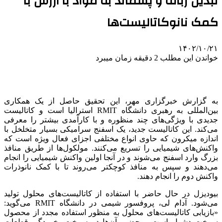
تبدیل زباله و پسماند به مواد با ارزش با
کمک نانوکاتالیست‌ها
۱۴۰۲/۱۰/۲۱
خواندن این مطلب 2 دقیقه زمان میبرد
به گزارش خبرگزاری مهر، این تحقیق حاصل از یک همکاری
بین‌المللی به رهبری دانشگاه RMIT استرالیا است و کاتالیست
جدیدی با ویژگی‌های چند منظوره و با کارآمدی بیشتر را معرفی
می‌کند. این کاتالیست جدید، یک اسفنج سرامیکی بسیار متخلخل با
اندازه میکرون که حاوی انواع مختلفی اجزای فعال ویژه است که
واکنش‌های شیمیایی را تسریع می‌کنند. مولکول‌ها از طریق منافذ
بزرگ وارد اسفنج می‌شوند و در آنجا اولین واکنش شیمیایی را انجام
می‌دهند و سپس به منافذ کوچکتر می‌روند تا با کمک نانوذرات
واکنش دوم را انجام دهند.
بیودیزل در حال حاضر با استفاده از کاتالیست‌های محلول تولید
می‌شود. آدام لی، پروفسور شیمی در دانشگاه RMIT می‌گوید:
«بازیابی کاتالیست‌های محلول به منظور استفاده مجدد از محصول
سوخت دشوار است و حضور آن‌ها در سوخت، خوردگی قطعات