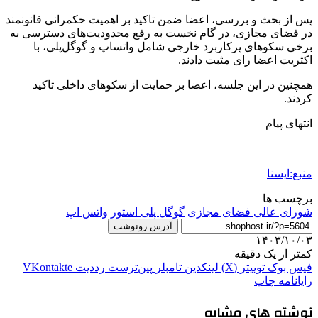
پس از بحث و بررسی، اعضا ضمن تاکید بر اهمیت حکمرانی قانونمند
در فضای مجازی، در گام نخست به رفع محدودیت‌های دسترسی به
برخی سکوهای پرکاربرد خارجی شامل واتساپ و گوگل‌پلی، با
اکثریت اعضا رای مثبت دادند.
همچنین در این جلسه، اعضا بر حمایت از سکوهای داخلی تاکید
کردند.
انتهای پیام
منبع:ایسنا
برچسب ها
شورای عالی فضای مجازی
گوگل پلی استور
واتس اپ
آدرس رونوشت
۱۴۰۳/۱۰/۰۳
کمتر از یک دقیقه
فیس بوک
توییتر (X)
لینکدین
‫تامبلر
‫پین‌ترست
‫رددیت
‫VKontakte
رایانامه
چاپ
نوشته های مشابه