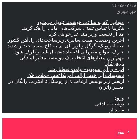
۱۴۰۵/۰۵/۱۸
خبر فوری
موبایلی که به ساعت هوشمند تبدیل می‌شود
هکرها با تماس تلفنی شرکت‌های مالی را هک کردند
متا از نخست وزیر هند عذرخواهی کرد
آخرین وضعیت امنیت سایبری زیرساخت‌های راه‌آهن کشور
متا، آنتروپیک، گوگل و اوپن ای آی به کاخ سفید احضار شدند
عارف: موانع مقرراتی اقتصاد دیجیتال باید برطرف شود
مهم‌ترین معیارهای انتخاب یک موسسه معتبر آمادگی
تیزهوشان
اپ «ای آی استودید» نیامده تعطیل شد
تاسیسات آبی هفت ایالت آمریکا تحت حملات هک
اربعین زیر پوشش ارتباطی/ از رومینگ تا اینترنت رایگان در
مسیر زائران
ورود
نوشته تصادفی
سایدبار
منو