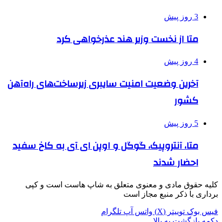
3 روز پیش
متا از نخست وزیر هند عذرخواهی کرد
4 روز پیش
آخرین وضعیت امنیت سایبری زیرساخت‌های راه‌آهن
کشور
5 روز پیش
متا، آنتروپیک، گوگل و اوپن ای آی به کاخ سفید
احضار شدند
کلیه حقوق مادی و معنوی متعلق به شاپ هاست است و کپی
برداری با ذکر منبع مجاز است
فیس بوک
توییتر (X)
واتس آپ
تلگرام
دکمه بازگشت به بالا