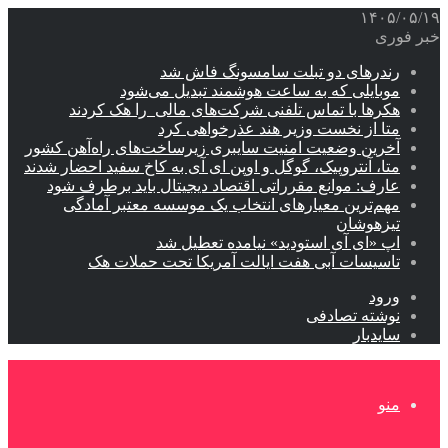
۱۴۰۵/۰۵/۱۹
خبر فوری
رندرهای دو تبلت سامسونگ فاش شد
موبایلی که به ساعت هوشمند تبدیل می‌شود
هکرها با تماس تلفنی شرکت‌های مالی را هک کردند
متا از نخست وزیر هند عذرخواهی کرد
آخرین وضعیت امنیت سایبری زیرساخت‌های راه‌آهن کشور
متا، آنتروپیک، گوگل و اوپن ای آی به کاخ سفید احضار شدند
عارف: موانع مقرراتی اقتصاد دیجیتال باید برطرف شود
مهم‌ترین معیارهای انتخاب یک موسسه معتبر آمادگی
تیزهوشان
اپ «ای آی استودید» نیامده تعطیل شد
تاسیسات آبی هفت ایالت آمریکا تحت حملات هک
ورود
نوشته تصادفی
سایدبار
منو