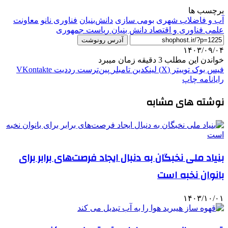
برچسب ها
آب و فاضلاب شهری
بومی سازی
دانش‌بنیان
فناوری نانو
معاونت
علمی فناوری و اقتصاد دانش بنیان ریاست جمهوری
آدرس رونوشت
۱۴۰۳/۰۹/۰۴
خواندن این مطلب 3 دقیقه زمان میبرد
فیس بوک
توییتر (X)
لینکدین
‫تامبلر
‫پین‌ترست
‫رددیت
‫VKontakte
رایانامه
چاپ
نوشته های مشابه
بنیاد ملی نخبگان به دنبال ایجاد فرصت‌های برابر برای
بانوان نخبه است
۱۴۰۳/۱۰/۰۱