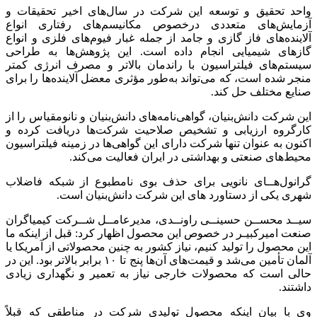
واحد تحقیق و توسعه این شرکت در سال‌های اخیر تحقیقات و
آزمایش‌های متعددی درخصوص مکانیسم‌های رفتاری انواع
آلاینده‌های فاز گازی و جامد از جمله غبار فیوم‌های فلزی و انواع
گازهای شیمیایی انجام داده است. این پژوهش‌ها به طراحی
سیستم‌های فیلتراسیون با راندمان بالاتر و مصرف انرژی کمتر
منجر شده است، که می‌تواند به‌طور مؤثری معضل آلاینده‌ها را برای
صنایع مختلف حل کند.
این شرکت دانش‌بنیان، گواهی‌نامه‌های دانش‌بنیان و نانومقیاس را از
کارگروه ارزیابی و تشخیص صلاحیت شرکت‌ها دریافت کرده و
اکنون به عنوان تنها شرکت دارای این گواهی‌ها در زمینه فیلتراسیون
محیط‌های صنعتی و بهداشتی در ایران فعالیت می‌کند.
گرانول‌هــای نانویی برای حذف بوی نامطبوع از شبکه فاضلاب
شهری یکی از دستاورد های این شرکت دانش‌بنیان است.
سیــد محســن حسینــی راونــدی، مدیرعامــل شــرکت کیمیاگران
صنعت امیرکبیـر در خصوص این محصول اظهار کرد: قبل از اینکه ما
این محصول را تولید کنیم، نیاز کشور به چنین محصولاتی از آمریکا یا
آلمان تأمین می‌شد و قیمت‌های آن‌ها پنج تا ۱۰ برابر بالاتر بود. این در
حالی است که محصولات خارجی نیاز به تعمیر و نگهداری زیادی
داشتند.
وی با بیان اینکه محصول تولیدی شرکت در مناطقی که قبلاً