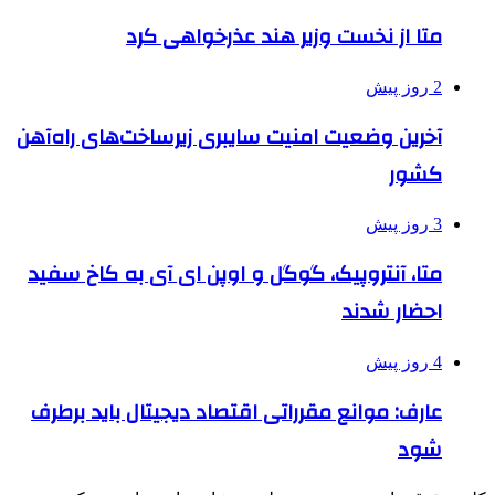
متا از نخست وزیر هند عذرخواهی کرد
2 روز پیش
آخرین وضعیت امنیت سایبری زیرساخت‌های راه‌آهن
کشور
3 روز پیش
متا، آنتروپیک، گوگل و اوپن ای آی به کاخ سفید
احضار شدند
4 روز پیش
عارف: موانع مقرراتی اقتصاد دیجیتال باید برطرف
شود