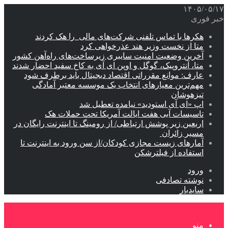
۱۴۰۵/۰۵/۱۷
خبر فوری
هکرها با تماس تلفنی شرکت‌های مالی را هک کردند
متا از نخست وزیر هند عذرخواهی کرد
آخرین وضعیت امنیت سایبری زیرساخت‌های راه‌آهن کشور
متا، آنتروپیک، گوگل و اوپن ای آی به کاخ سفید احضار شدند
عارف: موانع مقرراتی اقتصاد دیجیتال باید برطرف شود
مهم‌ترین معیارهای انتخاب یک موسسه معتبر آمادگی
تیزهوشان
اپ «ای آی استودید» نیامده تعطیل شد
تاسیسات آبی هفت ایالت آمریکا تحت حملات هک
اربعین زیر پوشش ارتباطی/ از رومینگ تا اینترنت رایگان در
مسیر زائران
آمارهای زیست مجازی کودکان/از سن ورود به اینترنت تا
استفاده از فیلترشکن
ورود
نوشته تصادفی
سایدبار
منو