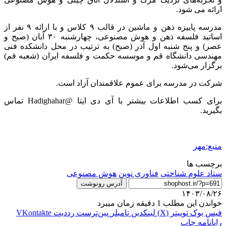
ارائه می شود.
مدرسه پاییزه ذهن و ماشین در قالب ۹ کلاس و با ارائه ۹ نفر از
اساتید فلسفه ذهن و هوش مصنوعی، چهارشنبه ۳۰ آبان (صبح و
عصر) و پنج شنبه اول آذر (صبح) به ترتیب در محل دانشکده فنی
مهندسی دانشگاه قم و موسسه حکمت و فلسفه ایران (شعبه قم)
برگزار می‌شود.
شرکت در مدرسه برای عموم علاقمندان آزاد است.
برای کسب اطلاعات بیشتر با آی دی ایتا @Hadighahar تماس
بگیرید.
منبع:مهر
برچسب ها
ستاد علوم شناختی
فناوری نوین
هوش مصنوعی
آدرس رونوشت
۱۴۰۳/۰۸/۲۶
خواندن این مطلب 1 دقیقه زمان میبرد
فیس بوک
توییتر (X)
لینکدین
‫تامبلر
‫پین‌ترست
‫رددیت
‫VKontakte
رایانامه
چاپ