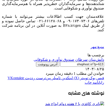
شتابدهنده‌ها و سرمایه‌گذاران خطرپذیر همراه با هم‌سرمایه‌گذاری
صندوق نوآوری و شکوفایی است.
علاقه‌مندان جهت کسب اطالاعات بیشتر می‌توانند با شماره
تلفن‌های ۰۹۰۱۷۴۰۷۳۰۶ و ۶۶۱۲۸۰۶۸-۰۲۱ تماس حاصل نموده و
از طریق لینک B۲n.ir/cgen به صورت آنلاین در این برنامه شرکت
کنند.
منبع:مهر
برچسب ها
دانش‌بنیان
سرطان
صندوق نوآوری و شکوفایی
آدرس رونوشت
۱۴۰۳/۰۸/۲۵
خواندن این مطلب 1 دقیقه زمان میبرد
فیس بوک
توییتر (X)
لینکدین
‫تامبلر
‫پین‌ترست
‫رددیت
‫VKontakte
رایانامه
چاپ
نوشته های مشابه