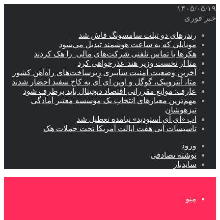
۱۴۰۵/۰۵/۱۹
خبر فوری
رندرهای دو تبلت سامسونگ فاش شد
موبایلی که به ساعت هوشمند تبدیل می‌شود
هکرها با تماس تلفنی شرکت‌های مالی را هک کردند
متا از نخست وزیر هند عذرخواهی کرد
آخرین وضعیت امنیت سایبری زیرساخت‌های راه‌آهن کشور
متا، آنتروپیک، گوگل و اوپن ای آی به کاخ سفید احضار شدند
عارف: موانع مقرراتی اقتصاد دیجیتال باید برطرف شود
مهم‌ترین معیارهای انتخاب یک موسسه معتبر آمادگی
تیزهوشان
اپ «ای آی استودید» نیامده تعطیل شد
تاسیسات آبی هفت ایالت آمریکا تحت حملات هک
ورود
نوشته تصادفی
سایدبار
منو