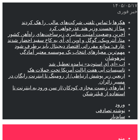
۱۴۰۵/۰۵/۱۷
خبر فوری
هکرها با تماس تلفنی شرکت‌های مالی را هک کردند
متا از نخست وزیر هند عذرخواهی کرد
آخرین وضعیت امنیت سایبری زیرساخت‌های راه‌آهن کشور
متا، آنتروپیک، گوگل و اوپن ای آی به کاخ سفید احضار شدند
عارف: موانع مقرراتی اقتصاد دیجیتال باید برطرف شود
مهم‌ترین معیارهای انتخاب یک موسسه معتبر آمادگی
تیزهوشان
اپ «ای آی استودید» نیامده تعطیل شد
تاسیسات آبی هفت ایالت آمریکا تحت حملات هک
اربعین زیر پوشش ارتباطی/ از رومینگ تا اینترنت رایگان در
مسیر زائران
آمارهای زیست مجازی کودکان/از سن ورود به اینترنت تا
استفاده از فیلترشکن
ورود
نوشته تصادفی
سایدبار
منو