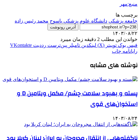
منبع:مهر
برچسب ها
جامعه پزشکی
دانشگاه علوم پزشکی یاسوج
محمد رئیس زاده
آدرس رونوشت
۱۴۰۳/۰۸/۲۲
خواندن این مطلب 2 دقیقه زمان میبرد
فیس بوک
توییتر (X)
لینکدین
‫تامبلر
‫پین‌ترست
‫رددیت
‫VKontakte
رایانامه
چاپ
نوشته های مشابه
پسته و بهبود سلامت چشم/ مکمل ویتامین D و
استخوان‌های قوی
۱۴۰۳/۰۸/۲۴
ناگفته‌هایی از انتقال مجروحان به ایران؛ لبنان کربلا بود