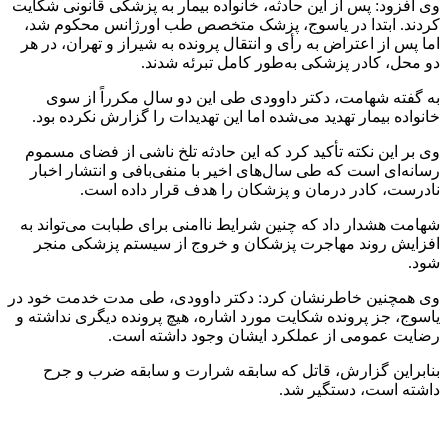
وی افزود: پس از این حادثه، خانواده بیمار به پزشکی قانونی شکایت
کردند. ابتدا در یاسوج، پزشک متخصص طب اورژانس محکوم شد،
اما پس از اعتراض به رأی و انتقال پرونده به شیراز و تهران، در هر
دو محل، کادر پزشکی به‌طور کامل تبرئه شدند.
به گفته شهامت، دکتر داوودی طی این دو سال مکرراً از سوی
خانواده بیمار تهدید می‌شده اما این تهدیدات را گزارش نکرده بود.
وی بر این نکته تأکید کرد که این حادثه تلخ ناشی از فضای مسموم
رسانه‌ای است که طی سال‌های اخیر با منفی‌بافی و انتشار اخبار
نادرست، کادر درمان و پزشکان را هدف قرار داده است.
شهامت هشدار داد که چنین شرایط ناامنی برای طبابت می‌تواند به
افزایش روند مهاجرت پزشکان و خروج از سیستم پزشکی منجر
شود.
وی همچنین خاطرنشان کرد: دکتر داوودی، طی مدت خدمت خود در
یاسوج، جز پرونده شکایت مورد اشاره، هیچ پرونده دیگری نداشته و
رضایت عمومی از عملکرد ایشان وجود داشته است.
بنابراین گزارش، قاتل که سابقه شرارت و سابقه ضرب و جرح
داشته است، دستگیر شد.