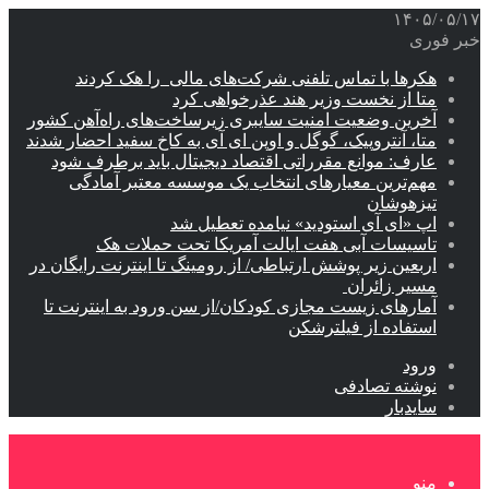
۱۴۰۵/۰۵/۱۷
خبر فوری
هکرها با تماس تلفنی شرکت‌های مالی را هک کردند
متا از نخست وزیر هند عذرخواهی کرد
آخرین وضعیت امنیت سایبری زیرساخت‌های راه‌آهن کشور
متا، آنتروپیک، گوگل و اوپن ای آی به کاخ سفید احضار شدند
عارف: موانع مقرراتی اقتصاد دیجیتال باید برطرف شود
مهم‌ترین معیارهای انتخاب یک موسسه معتبر آمادگی
تیزهوشان
اپ «ای آی استودید» نیامده تعطیل شد
تاسیسات آبی هفت ایالت آمریکا تحت حملات هک
اربعین زیر پوشش ارتباطی/ از رومینگ تا اینترنت رایگان در
مسیر زائران
آمارهای زیست مجازی کودکان/از سن ورود به اینترنت تا
استفاده از فیلترشکن
ورود
نوشته تصادفی
سایدبار
منو