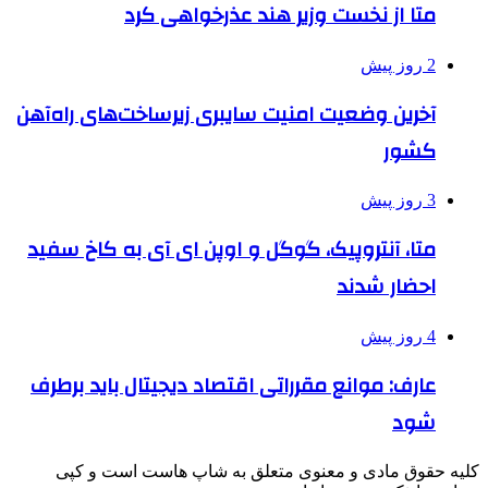
متا از نخست وزیر هند عذرخواهی کرد
2 روز پیش
آخرین وضعیت امنیت سایبری زیرساخت‌های راه‌آهن
کشور
3 روز پیش
متا، آنتروپیک، گوگل و اوپن ای آی به کاخ سفید
احضار شدند
4 روز پیش
عارف: موانع مقرراتی اقتصاد دیجیتال باید برطرف
شود
کلیه حقوق مادی و معنوی متعلق به شاپ هاست است و کپی