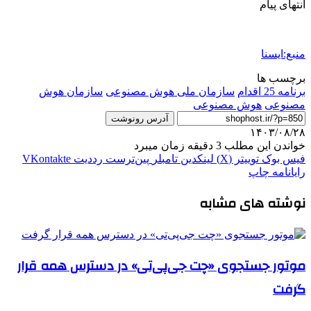
انتهای پیام
منبع:ایسنا
برچسب ها
برنامه 25 اقدام
سازمان ملی هوش مصنوعی
سازمان هوش
مصنوعی
هوش مصنوعی
آدرس رونوشت
۱۴۰۳/۰۸/۲۸
خواندن این مطلب 3 دقیقه زمان میبرد
فیس بوک
توییتر (X)
لینکدین
‫تامبلر
‫پین‌ترست
‫رددیت
‫VKontakte
رایانامه
چاپ
نوشته های مشابه
موتور جستجوی «چت جی‌پی‌تی» در دسترس همه قرار
گرفت