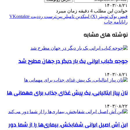
۱۴۰۳/۰۸/۲۱
خواندن این مطلب 4 دقیقه زمان میبرد
فیس بوک
توییتر (X)
لینکدین
‫تامبلر
‫پین‌ترست
‫رددیت
‫VKontakte
رایانامه
چاپ
نوشته های مشابه
جوجه کباب ایرانی یک بار دیگر در جهان مطرح شد
۱۴۰۳/۰۸/۲۱
نان پیاز ایتالیایی، یک پیش غذای جذاب برای مهمانی ها
۱۴۰۳/۰۸/۲۲
این آش اصیل ایرانی شفابخش، بیماری‌ها را از شما دور