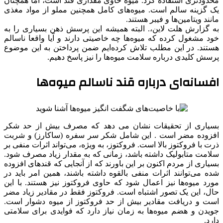
محدودتری استفاده کرد. میوه حاوی مقداری قند است، اما همچنان
یک گزینه سالم است. میوه‌های کامل همچنین مملو از مواد مغذی
مانند ویتامین‌ها و فیبر هستند.
به گزارش هلت لاین،. البته همیشه این پرسش ذهن بسیاری را به
خود مشغول کرده که میوه‌ها چه خاصیتی دارند و آیا واقعا ناسالم
هستند. در این مطلب تلاش کرده‌ایم ضمن پرداختن به این موضوع
پرسش کلیدی درباره سلامت میوه‌ها را نیز پاسخ دهیم.
افسانه‌ای درباره قند ناسالم میوه‌ها
بسیاری از تحقیقات نشان می دهد که مصرف بیش از حد شکر
افزوده مضر است . این شامل شکر سر سفره (ساکارز) و شربت
ذرت با فروکتوز بالا است. فروکتوز، به ویژه، می‌تواند اثرات منفی بر
سلامت متابولیک داشته باشد، زمانی که به مقدار زیاد مصرف شود.
بسیاری از مردم اکنون بر این باورند که از آنجایی که قندهای افزوده
شده می‌توانند اثرات منفی بالقوه داشته باشند، همین امر باید در
مورد میوه‌‍‌ها نیز اعمال شود که حاوی فروکتوز نیز هستند. با این
حال، این یک تصور اشتباه است. فروکتوز فقط در مقادیر زیاد مضر
است و دریافت مقادیر بیش از حد فروکتوز از میوه دشوار است.
جویدن و هضم میوه‌ها به زمان نیاز دارد که فوایدی برای سلامتی
دارد.