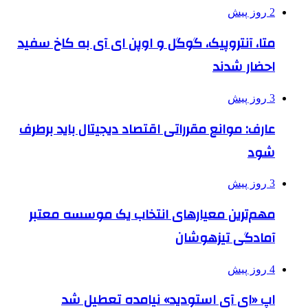
2 روز پیش
متا، آنتروپیک، گوگل و اوپن ای آی به کاخ سفید
احضار شدند
3 روز پیش
عارف: موانع مقرراتی اقتصاد دیجیتال باید برطرف
شود
3 روز پیش
مهم‌ترین معیارهای انتخاب یک موسسه معتبر
آمادگی تیزهوشان
4 روز پیش
اپ «ای آی استودید» نیامده تعطیل شد