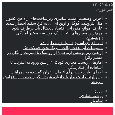
۱۴۰۵/۰۵/۱۵
خبر فوری
آخرین وضعیت امنیت سایبری زیرساخت‌های راه‌آهن کشور
متا، آنتروپیک، گوگل و اوپن ای آی به کاخ سفید احضار شدند
عارف: موانع مقرراتی اقتصاد دیجیتال باید برطرف شود
مهم‌ترین معیارهای انتخاب یک موسسه معتبر آمادگی
تیزهوشان
اپ «ای آی استودید» نیامده تعطیل شد
تاسیسات آبی هفت ایالت آمریکا تحت حملات هک
اربعین زیر پوشش ارتباطی/ از رومینگ تا اینترنت رایگان در
مسیر زائران
آمارهای زیست مجازی کودکان/از سن ورود به اینترنت تا
استفاده از فیلترشکن
اجرای طرح جدید برای اتصال زائران گمشده به همراهان
وزیر ارتباطات: دیدار با خانواده شهدا انگیزه خدمت را افزایش
می‌دهد
ورود
نوشته تصادفی
سایدبار