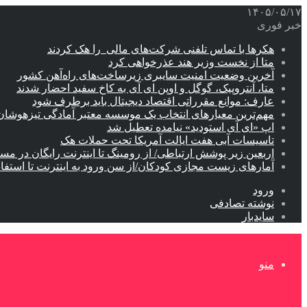
۱۴۰۵/۰۵/۱۷
خبر فوری
هکرها با تماس تلفنی شرکت‌های مالی را هک کردند
متا از نخست وزیر هند عذرخواهی کرد
آخرین وضعیت امنیت سایبری زیرساخت‌های راه‌آهن کشور
متا، آنتروپیک، گوگل و اوپن ای آی به کاخ سفید احضار شدند
عارف: موانع مقرراتی اقتصاد دیجیتال باید برطرف شود
مهم‌ترین معیارهای انتخاب یک موسسه معتبر آمادگی تیزهوشان
اپ «ای آی استودید» نیامده تعطیل شد
تاسیسات آبی هفت ایالت آمریکا تحت حملات هک
اربعین زیر پوشش ارتباطی/ از رومینگ تا اینترنت رایگان در مس
آمارهای زیست مجازی کودکان/از سن ورود به اینترنت تا استفا
ورود
نوشته تصادفی
سایدبار
منو