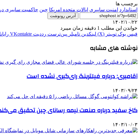
برچسب ها
استاندارد
امنیت سایبری
ایالات متحده امریکا
چین
حاکمیت سایبری در
آدرس رونوشت
۱۴۰۲/۱۰/۲۲
خواندن این مطلب 1 دقیقه زمان میبرد
فیس بوک
توییتر (X)
لینکدین
‫تامبلر
‫پین‌ترست
‫رددیت
‫VKontakte
رایان
نوشته های مشابه
آقامیری: درباره فیلترینگ رای‌گیری نشده است
۱۴۰۳/۰۹/۲۴
کاخ سفید درباره صنعت نیمه رسانای چین تحقیق می‌کند
۱۴۰۳/۱۰/۰۳