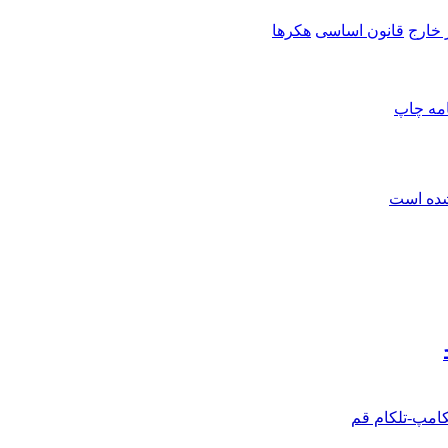
 خارج
قانون اساسی
هکرها
امه
چاپ