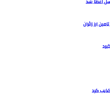
سل اعطا شد
یرد
تکذیب کرد