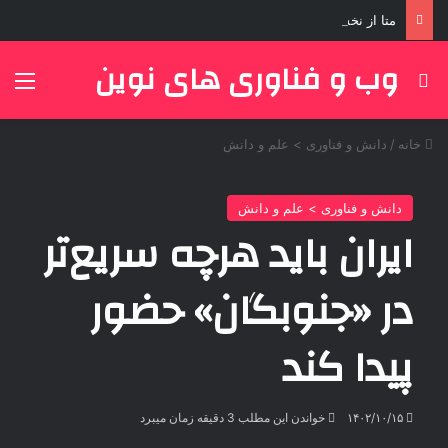
متا از نخست وزیر هند عذرخواهی کرد
وب و فناوری های نوین
جستجو برای
منو
خانه
/
دانش و فناوری > علم و دانش
دانش و فناوری > علم و دانش
ایران باید هرچه سریع‌تر
در «جنوبگان» حضور
پیدا کند
۱۴۰۲/۱۰/۱۵
خواندن این مطلب 3 دقیقه زمان میبرد