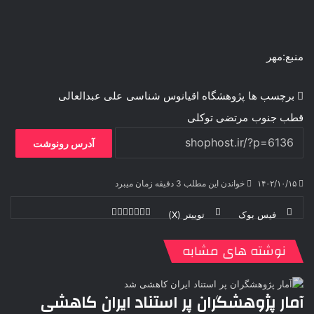
منبع:مهر
برچسب ها
پژوهشگاه اقیانوس شناسی
علی عبدالعالی
قطب جنوب
مرتضی توکلی
آدرس رونوشت
۱۴۰۲/۱۰/۱۵
خواندن این مطلب 3 دقیقه زمان میبرد
فیس بوک
توییتر (X)
ل
ر
چ
ی
ت
پ
ا
ا
ر
V
ن
ا
ی
ی
د
K
پ
نوشته های مشابه
ا
د
ک
م
o
ن‌
ب
ت
ی
ن
د
n
ی
ل
ا
t
ر
ت
آمار پژوهشگران پر استناد ایران کاهشی
ر
a
م
ن
س