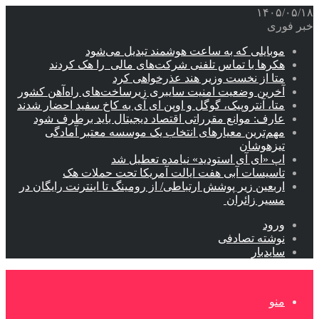
۱۴۰۵/۰۵/۱۸
خبر فوری
موبایلی که به ساعت هوشمند تبدیل می‌شود
هکرها با تماس تلفنی شرکت‌های مالی را هک کردند
متا از نخست وزیر هند عذرخواهی کرد
آخرین وضعیت امنیت سایبری زیرساخت‌های راه‌آهن کشور
متا، آنتروپیک، گوگل و اوپن ای آی به کاخ سفید احضار شدند
عارف: موانع مقرراتی اقتصاد دیجیتال باید برطرف شود
مهم‌ترین معیارهای انتخاب یک موسسه معتبر آمادگی
تیزهوشان
اپ «ای آی استودید» نیامده تعطیل شد
تاسیسات آبی هفت ایالت آمریکا تحت حملات هک
اربعین زیر پوشش ارتباطی/ از رومینگ تا اینترنت رایگان در
مسیر زائران
ورود
نوشته تصادفی
سایدبار
منو