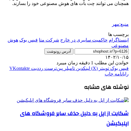
همچنان می توانند چت بات های هوش مصنوعی خود را بسازند.
منبع:مهر
برچسب ها
اینستاگرام
حاکمیت سایبری در خارج
شرکت متا
فیس بوک
هوش
مصنوعی
آدرس رونوشت
۱۴۰۲/۱۰/۱۵
خواندن این مطلب 1 دقیقه زمان میبرد
فیس بوک
توییتر (X)
لینکدین
‫تامبلر
‫پین‌ترست
‫رددیت
‫VKontakte
رایانامه
چاپ
نوشته های مشابه
شکایت از اپل به دلیل حذف سایر فروشگاه های
اپلیکیشن