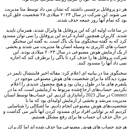
هر دو پروفایل برچسبی داشتند که نشان می داد توسط متا مدیریت
می شوند. این شرکت در سال ۲۰۲۳ میلادی ۲۸ شخصیت خلق کرده
بود که تمام آنها روز جمعه حذف شدند.
در ساعات اولیه ای که این پروفایل ها وایرال شدند، همزمان ناپدید
شدند. کاربران همچنین اشاره کردند این پروفایل را نمی توان مسدود
کرد که به گفته سخنگوی متا یک باگ است. به گفته این سخنگو
حساب های کاربری به وسیله انسان ها مدیریت می شدند و بخشی
از یک آزمایش هوش مصنوعی در سال ۲۰۲۳ میلادی بودند. این
شرکت پروفایل ها را حذف کرد تا باگی را برطرف کند که اجازه
نمی داد آنها را مسدود کنند.
سخنگوی متا در بیانیه ای اعلام کرد: مقاله اخیر فایننشال تایمز در
مورد دیدگاه ما برای شخصیت های هوش مصنوعی موجود در
پلتفرم های ما در طول زمان بود و هیچ محصول جدیدی را اعلام
نکردیم. حساب‌های ارجاع‌شده مربوط به آزمایشی است که ما در
Connect در سال 2023 راه‌اندازی کردیم. این حساب‌ها توسط انسان
مدیریت می‌شد و بخشی از آزمایش اولیه‌ای بود که ما با
شخصیت‌های هوش مصنوعی انجام دادیم. ما اشکالی را شناسایی
کردیم که بر توانایی افراد برای مسدود کردن آنها تأثیر می گذاشت و
در حال حذف آن حساب ها برای رفع مشکل هستیم.
هرچند حساب های هوش مصنوعی متا حذف شده اند اما کاربران