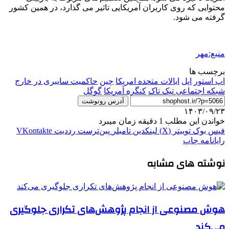
محتوایی که روی کاربران آمریکایی تاثیر می گذارد، در همین کشور
گرفته می شود.
منبع:مهر
برچسب ها
اپ استور
اپل
ایالات متحده امریکا
چین
حاکمیت سایبری در خارج
شبکه اجتماعی تیک تاک
کنگره آمریکا
گوگل
آدرس رونوشت
۱۴۰۳/۰۹/۲۳
خواندن این مطلب 1 دقیقه زمان میبرد
فیس بوک
توییتر (X)
لینکدین
‫تامبلر
‫پین‌ترست
‫رددیت
‫VKontakte
رایانامه
چاپ
نوشته های مشابه
هوش مصنوعی از انجام پژوهش‌های تکراری جلوگیری
می‌کند