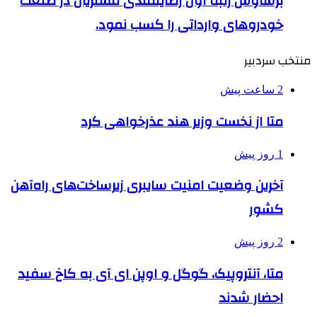
برساوش رتبه اول رضایتمندی مشتریان در صنعت
خودروهای وارداتی را کسب نمود.
منتخب سردبیر
2 ساعت پیش
متا از نخست وزیر هند عذرخواهی کرد
1 روز پیش
آخرین وضعیت امنیت سایبری زیرساخت‌های راه‌آهن
کشور
2 روز پیش
متا، آنتروپیک، گوگل و اوپن ای آی به کاخ سفید
احضار شدند