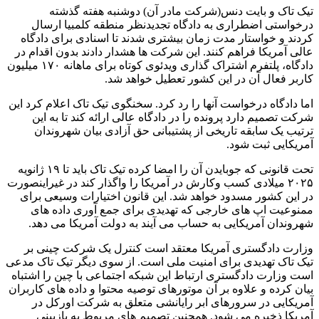
تیک تاک و بایت دنس(شرکت مادر آن) دوشنبه هفته گذشته
درخواستی اضطراری به دادگاه تجدیدنظر منطقه کلمبیا ارسال
کردند و خواستار مدت زمان بیشتری شدند تا اسنادی برای دادگاه
عالی آمریکا فراهم کنند. این شرکت ها هشدار دادند بدون اقدام در
دادگاه، پلتفرم اشتراک گذاری ویدئوی کوتاه برای ماهانه ۱۷۰ میلیون
کاربر فعال آن در این کشور تعطیل خواهد شد.
اما دادگاه درخواست آنها را رد کرد. سخنگوی تیک تاک اعلام کرد این
شرکت تصمیم دارد پرونده را در دادگاه عالی ارائه کند تا به این
ترتیب یک سابقه تاریخی از پشتیبانی حق آزادی بیان شهروندان
آمریکایی ثبت شود.
تحت قانونی که جوبایدن آن را امضا کرده تیک تاک باید تا ۱۹ ژانویه
۲۰۲۵ میلادی کسب وکارش در آمریکا را واگذار کند در غیراینصورت
در این کشور مسدود خواهد شد. این قانون اختیارات وسیعی برای
ممنوعیت اپ های خارجی که تهدیدی برای جمع آوری داده های
شهروندان آمریکایی به حساب می آیند به دولت آمریکا می دهد.
وزارت دادگستری آمریکا معتقد است کنترل یک شرکت چینی بر
تیک تاک تهدیدی برای امنیت ملی است. از سوی دیگر تیک تاک مدعی
است وزارت دادگستری ارتباط این شبکه اجتماعی با چین را اشتباه
بیان کرده و علاوه بر آن موتورهای توصیه محتوا و داده های کاربران
آمریکایی در سرورهای ابر رایانشی متعلق به شرکت اورکل در
آمریکا ذخیره می شود. همچنین تصمیم های مربوط به بازبینی