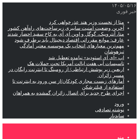
۱۴۰۵/۰۵/۱۶
خبر فوری
متا از نخست وزیر هند عذرخواهی کرد
آخرین وضعیت امنیت سایبری زیرساخت‌های راه‌آهن کشور
متا، آنتروپیک، گوگل و اوپن ای آی به کاخ سفید احضار شدند
عارف: موانع مقرراتی اقتصاد دیجیتال باید برطرف شود
مهم‌ترین معیارهای انتخاب یک موسسه معتبر آمادگی
تیزهوشان
اپ «ای آی استودید» نیامده تعطیل شد
تاسیسات آبی هفت ایالت آمریکا تحت حملات هک
اربعین زیر پوشش ارتباطی/ از رومینگ تا اینترنت رایگان در
مسیر زائران
آمارهای زیست مجازی کودکان/از سن ورود به اینترنت تا
استفاده از فیلترشکن
اجرای طرح جدید برای اتصال زائران گمشده به همراهان
ورود
نوشته تصادفی
سایدبار
منو