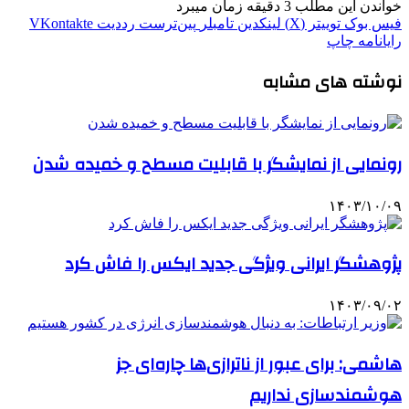
خواندن این مطلب 3 دقیقه زمان میبرد
فیس بوک
توییتر (X)
لینکدین
‫تامبلر
‫پین‌ترست
‫رددیت
‫VKontakte
رایانامه
چاپ
نوشته های مشابه
رونمایی از نمایشگر با قابلیت مسطح و خمیده شدن
۱۴۰۳/۱۰/۰۹
پژوهشگر ایرانی ویژگی جدید ایکس را فاش کرد
۱۴۰۳/۰۹/۰۲
هاشمی: برای عبور از ناترازی‌ها چاره‌ای جز
هوشمندسازی نداریم