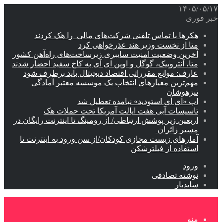
۱۴۰۵/۰۵/۱۷
خبر فوری
هکرها با تماس تلفنی شرکت‌های مالی را هک کردند
متا از نخست وزیر هند عذرخواهی کرد
آخرین وضعیت امنیت سایبری زیرساخت‌های راه‌آهن کشور
متا، آنتروپیک، گوگل و اوپن ای آی به کاخ سفید احضار شدند
عارف: موانع مقرراتی اقتصاد دیجیتال باید برطرف شود
مهم‌ترین معیارهای انتخاب یک موسسه معتبر آمادگی
تیزهوشان
اپ «ای آی استودید» نیامده تعطیل شد
تاسیسات آبی هفت ایالت آمریکا تحت حملات هک
اربعین زیر پوشش ارتباطی/ از رومینگ تا اینترنت رایگان در
مسیر زائران
آمارهای زیست مجازی کودکان/از سن ورود به اینترنت تا
استفاده از فیلترشکن
ورود
نوشته تصادفی
سایدبار
منو