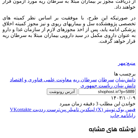
از دریافت مجوز بر بیماران مبتلا به سرطان ریه مورد آزمون قرار
خواهند داد.
در صورتی‎که این طرح، با موفقیت بر اساس نظر کمیته های
تخصصی پژوهشکده سل و بیماری‎های ریوی و نیز مجوز کمیته اخلاق
پزشکی ادامه یابد، پس از اخذ مجوزهای لازم از سازمان غذا و دارو
به عنوان داروی مکمل در سبد دارویی بیماران مبتلا به سرطان ریه
قرار خواهد گرفت.
منبع:مهر
برچسب ها
دانش‌بنیان
سرطان
سرطان ریه
معاونت علمی فناوری و اقتصاد
دانش بنیان ریاست جمهوری
آدرس رونوشت
۱۴۰۳/۱۰/۰۹
خواندن این مطلب 3 دقیقه زمان میبرد
فیس بوک
توییتر (X)
لینکدین
‫تامبلر
‫پین‌ترست
‫رددیت
‫VKontakte
رایانامه
چاپ
نوشته های مشابه