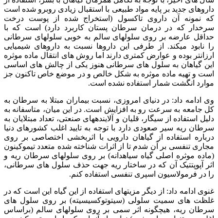
داروهای جدید بر پایه مواد طبیعی با استقبال زیادی روبرو شده است
که نمونه آن داروی تاکسول (استخراج شده از پوست درخت
سرخدار که در درمان سرطان پستان کاربرد دارد) است که با
حداقل عارضه بر روی سلول‎‎های سالم به خوبی سلول‎های سرطانی
را نابود می‎کند. از طرفی این داروها نسبت به داروهای شیمیایی
ارزان‎تر بوده و عوارض کمتری دارند اما روش های انتقال ماده موثره
این گیاهان به سلول‎ های سرطانی هنوز یکی از چالش های اساسی
است و تهیه ماده موثره به شکل خالص و در موضع خاص تاکنون جز
موارد انگشت شمار استفاده نشده است.
وی ادامه داد: در دنیای امروزی، نسبت بیماران مبتلا به سرطان به
کل جامعه به سرعت رو به افزایش است. در این میان، متاسفانه به
دلیل استفاده از سیگار، قلیان و آلاینده‎های صنعتی، تعداد مبتلایان به
سرطان ریه سیر صعودی دارد با توجه به تایید اغلب کشورهای دنیا
درباره استفاده از گیاهان دارویی با اثربخشی اختصاصی بر روی
مجاری تنفسی بر آن شدم تا از اثرات شناخته شده متعدد تیموکینون
(ماده موثره اصلی گیاه سیاهدانه) بر روی سلول‎های سرطان ریه و
اثر آپوپتتیک آن که در ساختار ریه جهت حذف سلول‎ های سرطانی،
را در فرمولاسیون اسپری تنفسی استفاده کنم.
غنوی ادامه داد: از دیگر مزیت‎های استفاده از این گیاه این است که در
غلظت ‎های سمیت سلولی (سیتوتوکسیسیته) بر روی سلول‎ های
سرطان ریه، هیچ‎گونه اثر سمی بر روی سلول‎های سالم (براساس