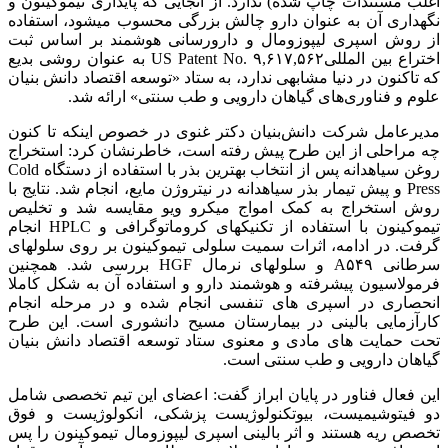
اغلب مستندات چاپ شده) ندارد. از آنجایی که پایداری تیموکینون و
نگهداری آن به عنوان دارو چالش بزرگی محسوب می‎شود، استفاده
از روش اسپری لیپوزومال و دارورسانی هوشمند بر اساس ثبت
اختراع بین المللیUS Patent No. ۹,۶۱۷,۵۶۲ به عنوان روشی بدیع
که تاکنون در دنیا مشابهی ندارد، به ستاد «توسعه اقتصاد دانش بنیان
علوم و فناوری‌های گیاهان دارویی و طب سنتی» ارائه شد.
مدیرعامل شرکت دانش‌بنیان دکتر غنوی در خصوص اینکه تا کنون
چه مراحلی از این طرح پیش رفته است، خاطرنشان کرد: استخراج
روغن سیاهدانه پس از انتخاب بهترین بذر با استفاده از دستگاه Cold
Press و پیش تیمار بذر سیاهدانه در نیتروژن مایع، انجام شد. نتایج با
روش استخراج به کمک امواج میکرو ویو مقایسه شد و تخلیص
تیموکینون با استفاده از تکنیک‎های کروماتوگرافی و HPLC انجام
گرفت. در ادامه، اثرات سمیت سلولی تیموکینون بر روی سلول‎های
سرطانی A۵۴۹ و سلول‎های نرمال HGF بررسی شد. همچنین
فرمولاسیون پیشرفته و هوشمند دارو و استفاده آن به شکل کاملا
انحصاری در اسپری‎ های تنفسی انجام شده و در مرحله انجام
کارآزمایی بالینی در بیمارستان مسیح دانشوری است. این طرح
تحت حمایت های مادی و معنوی ستاد توسعه اقتصاد دانش بنیان
گیاهان دارویی و طب سنتی است.
این فعال فناور در پایان ابراز گفت: اعضای این تیم تخصصی شامل
دو فیتوشیمیست، بیوتکنولوژیست پزشکی، انکولوژیست و فوق
تخصص ریه هستند و اثر بالینی اسپری لیپوزومال تیموکینون را پس