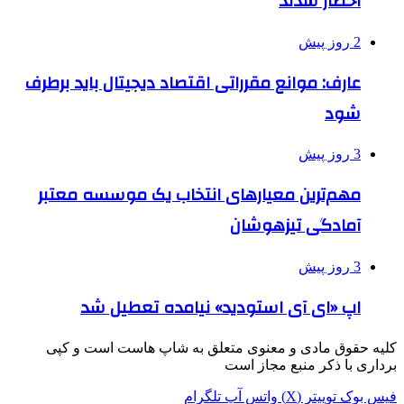
احضار شدند
2 روز پیش
عارف: موانع مقرراتی اقتصاد دیجیتال باید برطرف
شود
3 روز پیش
مهم‌ترین معیارهای انتخاب یک موسسه معتبر
آمادگی تیزهوشان
3 روز پیش
اپ «ای آی استودید» نیامده تعطیل شد
کلیه حقوق مادی و معنوی متعلق به شاپ هاست است و کپی
برداری با ذکر منبع مجاز است
فیس بوک
توییتر (X)
واتس آپ
تلگرام