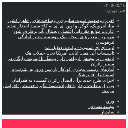
۱۴۰۵/۰۵/۱۵
خبر فوری
آخرین وضعیت امنیت سایبری زیرساخت‌های راه‌آهن کشور
متا، آنتروپیک، گوگل و اوپن ای آی به کاخ سفید احضار شدند
عارف: موانع مقرراتی اقتصاد دیجیتال باید برطرف شود
مهم‌ترین معیارهای انتخاب یک موسسه معتبر آمادگی
تیزهوشان
اپ «ای آی استودید» نیامده تعطیل شد
تاسیسات آبی هفت ایالت آمریکا تحت حملات هک
اربعین زیر پوشش ارتباطی/ از رومینگ تا اینترنت رایگان در
مسیر زائران
آمارهای زیست مجازی کودکان/از سن ورود به اینترنت تا
استفاده از فیلترشکن
اجرای طرح جدید برای اتصال زائران گمشده به همراهان
وزیر ارتباطات: دیدار با خانواده شهدا انگیزه خدمت را افزایش
می‌دهد
ورود
نوشته تصادفی
سایدبار