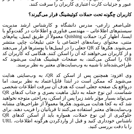
عبور و جزئیات کارت اعتباری کاربران را سرقت کنند.
کاربران چگونه تحت حملات کوئیشینگ قرار می‌گیرند؟
علی‌اصغر زارعی- مدرس دانشگاه و کارشناس ارشد مدیریت
سیستم‌های اطلاعاتی – مهندسی فناوری و اطلاعات در گفت‌وگو با
ایسنا، اظهار کرد: حملات Quishing معمولاً از طریق ایمیل، پیام‌های
متنی، محتوای رسانه‌های اجتماعی یا حتی تبلیغات چاپی منتشر
می‌شوند. هکرها کد QR جعلی را در ایمیل‌ها یا پوسترها قرار می‌دهند
و از کاربران می‌خواهند که آن را اسکن کنند. هنگامی‌ که کاربران کد
QR را اسکن می‌کنند، به صفحات فیشینگ هدایت می‌شوند که
طراحی‌شده‌اند تا شبیه به وب‌سایت‌های معتبر به نظر برسند.
وی افزود: همچنین پس از اسکن کد QR، به وب‌سایتی هدایت
می‌شوید که ممکن است در ابتدا قابل‌اعتماد به نظر برسد، اما
درواقع یک صفحه جعلی است که هدف آن سرقت اطلاعات شخصی
شماست. این نوع حمله به دلیل ماهیت بصری و جذاب کدهای QR
می‌تواند بسیار مؤثر باشد زیرا پس از اسکن، به‌راحتی متوجه نخواهید
شد که به کجا هدایت می‌شوید. هکرها معمولاً از طراحی‌های مشابه
وب‌سایت‌های معتبر استفاده می‌کنند تا قربانیان را فریب دهند. برای
جلوگیری از این نوع حملات، همواره باید از اسکن کدهای QR
ناشناس خودداری کنید و قبل از واردکردن هرگونه اطلاعات، URL
را با دقت بررسی کنید.