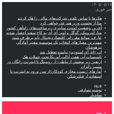
۱۴۰۵/۰۵/۱۷
خبر فوری
هکرها با تماس تلفنی شرکت‌های مالی را هک کردند
متا از نخست وزیر هند عذرخواهی کرد
آخرین وضعیت امنیت سایبری زیرساخت‌های راه‌آهن کشور
متا، آنتروپیک، گوگل و اوپن ای آی به کاخ سفید احضار شدند
عارف: موانع مقرراتی اقتصاد دیجیتال باید برطرف شود
مهم‌ترین معیارهای انتخاب یک موسسه معتبر آمادگی
تیزهوشان
اپ «ای آی استودید» نیامده تعطیل شد
تاسیسات آبی هفت ایالت آمریکا تحت حملات هک
اربعین زیر پوشش ارتباطی/ از رومینگ تا اینترنت رایگان در
مسیر زائران
آمارهای زیست مجازی کودکان/از سن ورود به اینترنت تا
استفاده از فیلترشکن
ورود
نوشته تصادفی
سایدبار
منو