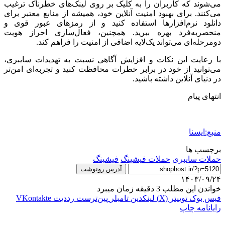
می‌شوند که کاربران را به کلیک بر روی لینک‌های خطرناک ترغیب
می‌کنند. برای بهبود امنیت آنلاین خود، همیشه از منابع معتبر برای
دانلود نرم‌افزارها استفاده کنید و از رمزهای عبور قوی و
منحصربه‌فرد بهره ببرید. همچنین، فعال‌سازی احراز هویت
دومرحله‌ای می‌تواند یک‌لایه اضافی از امنیت را فراهم کند.
با رعایت این نکات و افزایش آگاهی نسبت به تهدیدات سایبری،
می‌توانید از خود در برابر خطرات محافظت کنید و تجربه‌ای امن‌تر
در دنیای آنلاین داشته باشید.
انتهای پیام
منبع:ایسنا
برچسب ها
حملات سایبری
حملات فیشینگ
فيشينگ
آدرس رونوشت
۱۴۰۳/۰۹/۲۴
خواندن این مطلب 3 دقیقه زمان میبرد
فیس بوک
توییتر (X)
لینکدین
‫تامبلر
‫پین‌ترست
‫رددیت
‫VKontakte
رایانامه
چاپ