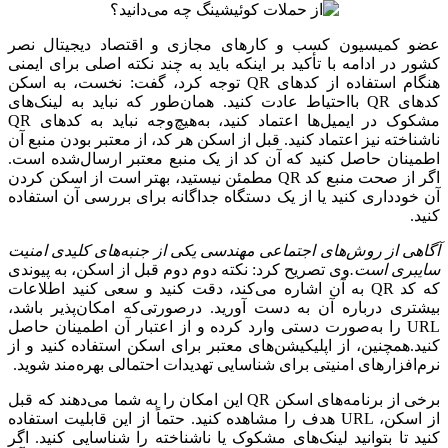
عضو کمیسیون کسب و کارهای مجازی و اقتصاد دیجیتال نصر
کشور در ادامه با تأکید بر اینکه باید به چند نکته اصلی برای ایمنی
هنگام استفاده از کدهای QR توجه کرد، گفت: نخست، به اسکن
کدهای QR بااحتیاط عادت کنید. همان‌طور که نباید به لینک‌های
مشکوک در ایمیل‌ها اعتماد کنید، به‌هیچ‌وجه نباید به کدهای QR
ناشناخته نیز اعتماد کنید. قبل از اسکن هر کد، از معتبر بودن منبع آن
اطمینان حاصل کنید که آن کد از یک منبع معتبر ارسال‌شده است.
اگر از صحت منبع کد QR مطمئن نیستید، بهتر است از اسکن کردن
آن خودداری کنید یا از یک دستگاه جداگانه برای بررسی آن استفاده
کنید.
آگاهی‌ از روش‌های اجتماعی مهندسی یکی از جنبه‌های کلیدی امنیت
سایبری است.
وی تصریح کرد: نکته دوم دوم قبل از اسکن، به پیوندی
که کد QR به آن اشاره می‌کند، دقت کنید و سعی کنید اطلاعات
بیشتری درباره آن به دست آورید. درصورتی‌که امکان‌پذیر باشد،
URL را به‌صورت دستی وارد کرده و از اعتبار آن اطمینان حاصل
کنید.همچنین، از اپلیکیشن‌های معتبر برای اسکن استفاده کنید و از
نرم‌افزارهای امنیتی برای شناسایی تهدیدات احتمالی بهره‌مند شوید.
برخی از برنامه‌های اسکن QR این امکان را به شما می‌دهند که قبل
از اسکن، URL هدف را مشاهده کنید. حتماً از این قابلیت استفاده
کنید تا بتوانید لینک‌های مشکوک یا ناشناخته را شناسایی کنید. اگر