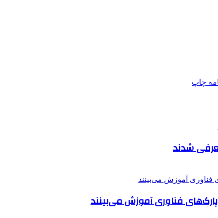
امه
چاپ
عرفی شدند