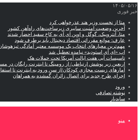
۱۴۰۵/۰۵/۱۶
خبر فوری
متا از نخست وزیر هند عذرخواهی کرد
آخرین وضعیت امنیت سایبری زیرساخت‌های راه‌آهن کشور
متا، آنتروپیک، گوگل و اوپن ای آی به کاخ سفید احضار شدند
عارف: موانع مقرراتی اقتصاد دیجیتال باید برطرف شود
مهم‌ترین معیارهای انتخاب یک موسسه معتبر آمادگی تیزهوشان
اپ «ای آی استودید» نیامده تعطیل شد
تاسیسات آبی هفت ایالت آمریکا تحت حملات هک
اربعین زیر پوشش ارتباطی/ از رومینگ تا اینترنت رایگان در مس
آمارهای زیست مجازی کودکان/از سن ورود به اینترنت تا استفا
اجرای طرح جدید برای اتصال زائران گمشده به همراهان
ورود
نوشته تصادفی
سایدبار
منو