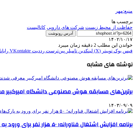
منبع:مهر
برچسب ها
حفاظت از محیط زیست
شرکت های دارویی
کاتالیست
آدرس رونوشت
۱۴۰۲/۱۰/۱۷
خواندن این مطلب 2 دقیقه زمان میبرد
فیس بوک
توییتر (X)
لینکدین
‫تامبلر
‫پین‌ترست
‫رددیت
‫VKontakte
رایان
نوشته های مشابه
برترین‌های مسابقه هوش مصنوعی دانشگاه امیرکبیر م
۱۴۰۳/۰۹/۰۹
برنامه افزایش اشتغال فناورانه؛ ۵۰ هزار نفر برای ورود به پارک‌های فناوری آموزش می‌بینند