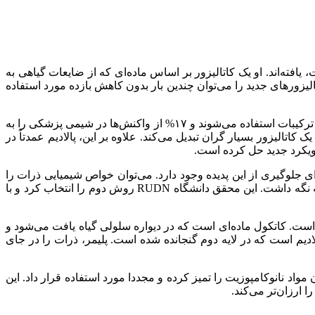
ارتر با محیط زیست، یافته‌اند. او یک کاتالیزور بر اساس ماده‌ای که از ضایعات گیاهی به
الیزورهای جدید را می‌توان چندین بار بدون کاهش بازده مورد استفاده
جفت شدن، نوعی واکنش است که در سنتز مواد شیمیایی مختلف در صنعت بسیار رایج است. آن‌ها برای سنتز پلاستیک، مواد دارویی و سایر ترکیبات استفاده می‌شوند و ۱۷% از واکنش‌ها در شیمی پزشکی را به
الیزور بسیار گران تبدیل می‌کند. علاوه بر این، پالادیم عمدتاً در
ی جلوگیری از این پدیده وجود دارد. می‌توان خواص شیمیایی ذرات را
اصلاح کرد تا واکنش بین سطوح آن‌ها در هنگام تماس تضعیف شود. از طرف دیگر، فلز را می‌توان به صورت فیزیکی با یک چارچوب یا شبکه نگه داشت. این محقق دانشگاه RUDN روش دوم را انتخاب کرد و با
است. کاتکول ماده‌ای است که در دیواره سلولی گیاه یافت می‌شود و
لادیم است که در لایه دوم گنجانده شده است. پلیمر، ذرات را در جای
رخه تولید، می‌توان مواد نانوکامپوزیت را تمیز کرده و مجددا مورد استفاده قرار داد. این
ارزان‌تر می‌کند.