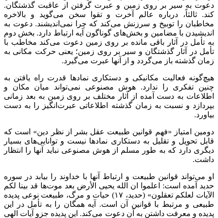
دعوت به سیر بر روی زمین و عبرت گرفتن از عاقبت گذشتگان.
کند. ثالثاً، درباره عالم آخرت و تقوا سخن می‌گوید و بالاخره
مخاطبان را توبیخ و سرزنش می‌کند که چرا نمی‌اندیشند. دعوت به
اندیشیدن با مضامین و بخش‌های گوناگون آیه ارتباط دارد. بخش دوم
به تأمل در آثار باقی مانده بر روی زمین دعوت می‌کند مخاطب با
تأمل در آثار گذشتگان و سیر بر روی زمین؛ یعنی حرکت مکانی به
زمان گذشته باز می‌گردد و از آنها عبرت می‌گیرد.
هیچ‌گونه فعالیت مکانیکی و دستکاری نمادها قدرت راه یافتن به
چنین تفکری را ندارد. هوش مصنوعی نمی‌تواند میان مکان و
اطلاعات به دست آمده از آثار مختلف بر روی زمین به بعد زمانی
بپردازد و نسبت به زمان گذشته اطلاعاتی عبرت‌انگیز را به دست
بیاورد.
دومین امتیاز «فهم قوانین طبیعت عقل بشر از نظر دین» است که
قابل تحویل و تقلیل به دستکاری نمادها نیست و توانایی‌های بسیار
دیگری دارد که به طور مسلم از هوش مصنوعی نباید آنها را انتظار
داشت.
او می‌تواند قوانین طبیعت و ارتباط آنها با خداوند را بیابد در سوره
حدید
آمده است:
اعلموا
ان
الله یحیی
الأرض
بعد موت‌ها قد بینا
لکم
الآیات
لعلکم
تعقلون
»
(حدید
، ۱۷) حیات و مرگ، طبیعت نوعی پدیده
طبیعی و مرتبط با قوانین آن است. آیه همگان را به تأمل در این
پدیده و معرفت داشتن به آن دعوت می‌کند. این پدیده
جزو
آیات الهی