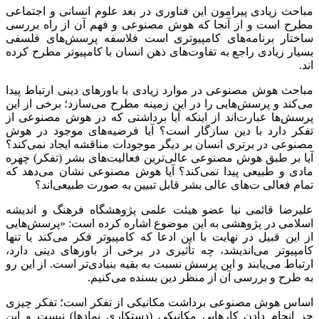
مباحث زیادی پیرامون این فناوری در بعد علوم انسانی و اجتماعی
مطرح است و از آنجا که هوش مصنوعی و فهم آن از راه بررسی
ساختار برنامه‌های کامپیوتری است فلاسفه پرسش‌های فلسفی
بسیار زیادی راجع به تفاوت‌های ذهن انسان با کامپیوتر مطرح کرده
اند
.
مباحث هوش مصنوعی در موارد زیادی با باورهای دینی ارتباط پیدا
می‌کند و پرسش‌هایی را در این زمینه مطرح می‌سازد؛ برخی از این
پرسش‌ها عبارت‌اند از اینکه آیا برداشتی که در هوش مصنوعی از
تفکر دارد با دین سازگار است؟ آیا فرضیه‌های موجود در هوش
مصنوعی در برتری انسان بر دیگر موجودات مناقشه ایجاد نمی‌کند؟
آیا بر طبق هوش مصنوعی عالی‌ترین فعالیت‌های بشر (تفکر) چهره
مادی و طبیعی پیدا نمی‌کند؟ آیا هوش مصنوعی نشان می‌دهد که
تمام فعالی ت‌های عالی بشر قابل تبیین به صورت طبیعی‌اند؟
علیرضا قائمی نیا عضو هیئت علمی پژوهشگاه فرهنگ و اندیشه
اسلامی در پژوهشی به این موضوع اشاره کرده است: «پرسش‌هایی
از این قبیل در نهایت با این ادعا که کامپیوتر فکر می‌کند یا تنها
کامپیوتر می‌اندیشد، چه تأثیری در برخی از باورهای دینی دارد،
ارتباط می‌یابند و این پرسش نسبت به بقیه بنیادی‌تر است. از این رو
به طرح و بررسی آن از منظر دین بسنده می‌کنیم.
اساس هوش مصنوعی برداشت مکانیکی از تفکر است؛ تفکر چیزی
جز انجام دادن کارهایی مکانیکی (دستکاری نمادها) نیست و این