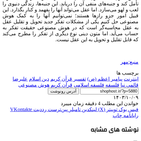
تأمل کند و جنبه‌های منفی آن را دریابد. این جنبه‌ها، زندگی دنیوی را
لعب و لهو می‌سازد. اما عقل می‌تواند آنها را بفهمد و کنار بگذارد. این
قبیل امور
جزو
رازها هستند؛ نمی‌توانیم آنها را به کمک هوش
مصنوعی حل کنیم یکی از مشکلات تفکر جدید تحویل و تقلیل عقل
به عقل محاسبه‌گر است که در هوش مصنوعی حقیقت تفکر به
حساب می‌آید. اما متون دینی نوع دیگری از تفکر را مطرح می‌کند
که قابل تقلیل و تحویل به این عقل نیست.
منبع:مهر
برچسب ها
اینترنت
پیامبر اعظم (ص)
تفسیر قرآن کریم
دین اسلام
علیرضا
قائمی نیا
فلسفه
فلسفه اسلامی
قرآن کریم
هوش مصنوعی
آدرس رونوشت
۱۴۰۳/۱۰/۰۹
خواندن این مطلب 4 دقیقه زمان میبرد
فیس بوک
توییتر (X)
لینکدین
‫تامبلر
‫پین‌ترست
‫رددیت
‫VKontakte
رایانامه
چاپ
نوشته های مشابه