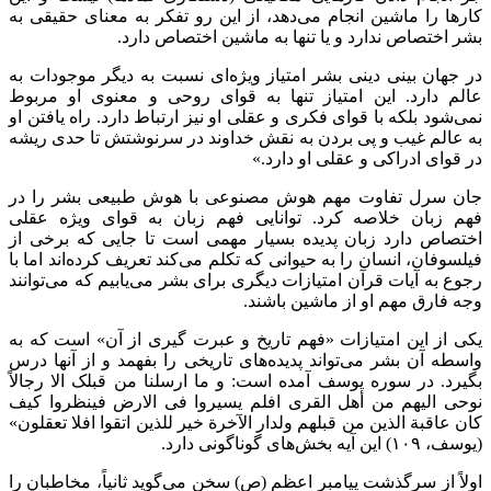
کارها را ماشین انجام می‌دهد، از این رو تفکر به معنای حقیقی به
بشر اختصاص ندارد و یا تنها به ماشین اختصاص دارد.
در جهان بینی دینی بشر امتیاز ویژه‌ای نسبت به دیگر موجودات به
عالم دارد. این امتیاز تنها به قوای روحی و معنوی او مربوط
نمی‌شود بلکه با قوای فکری و عقلی او نیز ارتباط دارد. راه یافتن او
به عالم غیب و پی بردن به نقش خداوند در سرنوشتش تا حدی ریشه
در قوای ادراکی و عقلی او دارد.»
جان
سرل
تفاوت مهم هوش مصنوعی با هوش طبیعی بشر را در
فهم زبان خلاصه کرد. توانایی فهم زبان به قوای ویژه عقلی
اختصاص دارد زبان پدیده بسیار مهمی است تا جایی که برخی از
فیلسوفان، انسان را به حیوانی که تکلم می‌کند تعریف کرده‌اند اما با
رجوع به آیات قرآن امتیازات دیگری برای بشر می‌یابیم که می‌توانند
وجه
فارق
مهم او از ماشین باشند.
یکی از این امتیازات «فهم تاریخ و عبرت
گیری
از آن» است که به
واسطه آن بشر می‌تواند پدیده‌های تاریخی را بفهمد و از آنها درس
بگیرد. در سوره یوسف آمده است: و ما
ارسلنا
من
قبلک
الا
رجالاً
نوحی
الیهم
من
أهل
القری
افلم
یسیروا
فی
الارض
فینظروا
کیف
کان
عاقبة
الذین من
قبلهم
ولدار
الآخرة
خیر
للذین
اتقوا
افلا
تعقلون
»
(یوسف، ۱۰۹) این آیه بخش‌های گوناگونی دارد.
اولاً از سرگذشت پیامبر اعظم (
ص)
سخن می‌گوید ثانیاً، مخاطبان را