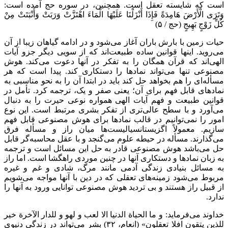
است که شایسته تعقل است. همچنین، در سوره حج آمده است:
وَتَرَی
الْأَرْضَ
هَامِدَةً
فَإِذَا
أَنْزَلْنَا
عَلَیْهَا
الْمَاءَ
اهْتَزَّتْ
وَرَبَتْ
وَأَنْبَتَتْ
مِنْ
کُلِّ
زَوْجٍ
بَهِیجٍ
(حج / ‏۵)
حیات زمین با بارش باران آغاز می‌شود و در ادامه گیاهان زیبا از آن
می‌روید. اینها قوانین ساده طبیعت‌اند که از سویی دیگر
جزو
آیات
الهی‌اند که قرآن همگان را به تفکر در آنها دعوت می‌کند. هوش
مصنوعی تنها می‌تواند نمادها را دستکاری کند. پیدا است که هر
مسأله‌ای را هم بخواهد حل کند باید در ابتدا آن را به نحو مناسبی به
نمادهای قابل فهم برای آن؛ یعنی صفر و یک، ترجمه کرد. تأمل در
قوانین طبیعت و فهم آیات الهی همواره نوعی حیرت را به دنبال
می‌آورد و با سطح عالی‌تری از تفکر بشری مرتبط است. این نوع
امور را نمی‌توانیم در قالب نمادها برای هوش مصنوعی قابل فهم
سازیم. معمولاً اگزیستانسیالیست‌ها میان راز و
مسأله
فرق
می‌گذارند.
مسأله
در حیطه علوم می‌گنجد و با عقل محاسبه‌گر قابل
حل می‌باشد هوش مصنوعی قادر به حل این مسائل است و ترجمه
به زبان نمادها و دستکاری آنها در چنین موردی راهگشا است. اما راز
به مسائل بنیادی زندگی آدمی مانند مرگ، شادی و غم و غیره
مربوط می‌شود زمینه‌های تعقلی که در دین با آنها مواجه می‌شویم
از قبیل راز هستند و بی تردید هوش مصنوعی توانایی ورود به آنها را
ندارد.
خداوند می‌فرماید: و ما
الحیاة
الدنیا
الا
لعب و لهو و
للدار
الآخرة
خیر
للذین
یتقون
افلا
تعقلون
» (انعام، ۳۲) بشر می‌تواند در زندگی دنیوی