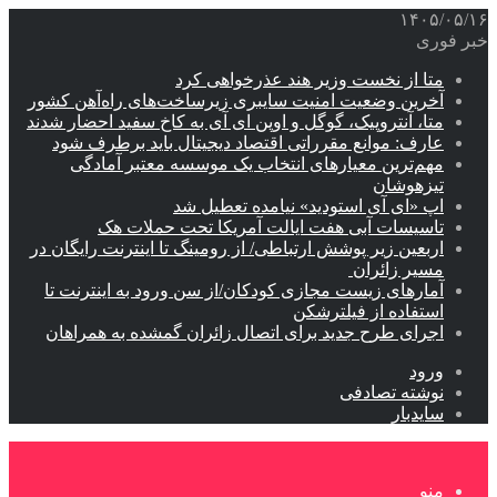
۱۴۰۵/۰۵/۱۶
خبر فوری
متا از نخست وزیر هند عذرخواهی کرد
آخرین وضعیت امنیت سایبری زیرساخت‌های راه‌آهن کشور
متا، آنتروپیک، گوگل و اوپن ای آی به کاخ سفید احضار شدند
عارف: موانع مقرراتی اقتصاد دیجیتال باید برطرف شود
مهم‌ترین معیارهای انتخاب یک موسسه معتبر آمادگی
تیزهوشان
اپ «ای آی استودید» نیامده تعطیل شد
تاسیسات آبی هفت ایالت آمریکا تحت حملات هک
اربعین زیر پوشش ارتباطی/ از رومینگ تا اینترنت رایگان در
مسیر زائران
آمارهای زیست مجازی کودکان/از سن ورود به اینترنت تا
استفاده از فیلترشکن
اجرای طرح جدید برای اتصال زائران گمشده به همراهان
ورود
نوشته تصادفی
سایدبار
منو