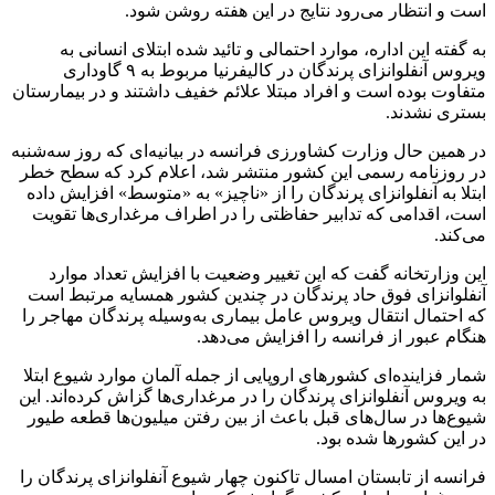
است و انتظار می‌رود نتایج در این هفته روشن شود.
به گفته این اداره، موارد احتمالی و تائید شده ابتلای انسانی به
ویروس آنفلوانزای پرندگان در کالیفرنیا مربوط به ۹ گاوداری
متفاوت بوده است و افراد مبتلا علائم خفیف داشتند و در بیمارستان
بستری نشدند.
در همین حال وزارت کشاورزی فرانسه در بیانیه‌ای که روز سه‌شنبه
در روزنامه رسمی این کشور منتشر شد، اعلام کرد که سطح خطر
ابتلا به آنفلوانزای پرندگان را از «ناچیز» به «متوسط» افزایش داده
است، اقدامی که تدابیر حفاظتی را در اطراف مرغداری‌ها تقویت
می‌کند.
این وزارتخانه گفت که این تغییر وضعیت با افزایش تعداد موارد
آنفلوانزای فوق حاد پرندگان در چندین کشور همسایه مرتبط است
که احتمال انتقال ویروس عامل بیماری به‌وسیله پرندگان مهاجر را
هنگام عبور از فرانسه را افزایش می‌دهد.
شمار فزاینده‌ای کشورهای اروپایی از جمله آلمان موارد شیوع ابتلا
به ویروس آنفلوانزای پرندگان را در مرغداری‌ها گزاش کرده‌اند. این
شیوع‌ها در سال‌های قبل باعث از بین رفتن میلیون‌ها قطعه طیور
در این کشورها شده بود.
فرانسه از تابستان امسال تاکنون چهار شیوع آنفلوانزای پرندگان را