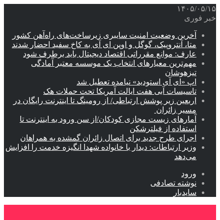
۱۴۰۵/۰۵/۱۵
خبر فوری
آخرین وضعیت امنیت سایبری زیرساخت‌های راه‌آهن کشور
متا، آنتروپیک، گوگل و اوپن ای آی به کاخ سفید احضار شدند
عارف: موانع مقرراتی اقتصاد دیجیتال باید برطرف شود
مهم‌ترین معیارهای انتخاب یک موسسه معتبر آمادگی
تیزهوشان
اپ «ای آی استودید» نیامده تعطیل شد
تاسیسات آبی هفت ایالت آمریکا تحت حملات هک
اربعین زیر پوشش ارتباطی/ از رومینگ تا اینترنت رایگان در
مسیر زائران
آمارهای زیست مجازی کودکان/از سن ورود به اینترنت تا
استفاده از فیلترشکن
اجرای طرح جدید برای اتصال زائران گمشده به همراهان
وزیر ارتباطات: دیدار با خانواده شهدا انگیزه خدمت را افزایش
می‌دهد
ورود
نوشته تصادفی
سایدبار