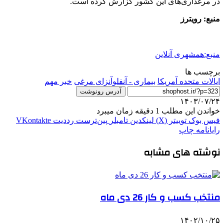
در مرغداری‌های این کشور گزارش کرده است.
منبع: رویترز
منبع:همشهری آنلاین
برچسب ها
ایالات متحده آمریکا
بیماری - آنفلوآنزای مرغی
خبر مهم
آدرس رونوشت
۱۴۰۳/۰۷/۲۴
خواندن این مطلب 1 دقیقه زمان میبرد
فیس بوک
توییتر (X)
لینکدین
‫تامبلر
‫پین‌ترست
‫رددیت
‫VKontakte
رایانامه
چاپ
نوشته های مشابه
منتخب کسب و کار 26 دی ماه
۱۴۰۲/۱۰/۲۵