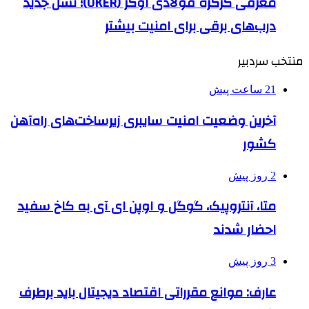
معرفی کرکره فولادی اوکر (OKER)؛ نسل جدید
درب‌های برقی برای امنیت بیشتر
منتخب سردبیر
21 ساعت پیش
آخرین وضعیت امنیت سایبری زیرساخت‌های راه‌آهن
کشور
2 روز پیش
متا، آنتروپیک، گوگل و اوپن ای آی به کاخ سفید
احضار شدند
3 روز پیش
عارف: موانع مقرراتی اقتصاد دیجیتال باید برطرف