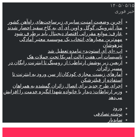
۱۴۰۵/۰۵/۱۵
خبر فوری
آخرین وضعیت امنیت سایبری زیرساخت‌های راه‌آهن کشور
متا، آنتروپیک، گوگل و اوپن ای آی به کاخ سفید احضار شدند
عارف: موانع مقرراتی اقتصاد دیجیتال باید برطرف شود
مهم‌ترین معیارهای انتخاب یک موسسه معتبر آمادگی
تیزهوشان
اپ «ای آی استودید» نیامده تعطیل شد
تاسیسات آبی هفت ایالت آمریکا تحت حملات هک
اربعین زیر پوشش ارتباطی/ از رومینگ تا اینترنت رایگان در
مسیر زائران
آمارهای زیست مجازی کودکان/از سن ورود به اینترنت تا
استفاده از فیلترشکن
اجرای طرح جدید برای اتصال زائران گمشده به همراهان
وزیر ارتباطات: دیدار با خانواده شهدا انگیزه خدمت را افزایش
می‌دهد
ورود
نوشته تصادفی
سایدبار