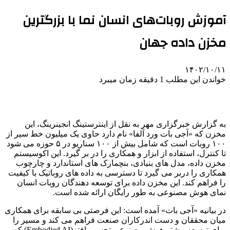
آموزش روبات‌های انسان نما با بزرگترین
مخزن داده جهان
۱۴۰۲/۱۰/۱۱
خواندن این مطلب 1 دقیقه زمان میبرد
به گزارش خبرگزاری مهر به نقل از اینترستینگ انجینرینگ، این
مخزن که «آجی بات ورد آلفا» نام دارد حاوی یک میلیون خط سیر از
۱۰۰ روبات است که شامل بیش از ۱۰۰ سناریو در ۵ حوزه می شود
تا کنترل، استفاده از ابزار و همکاری را در بر گیرد. این اکوسیستم
مخزن داده، مدل های بنیادی، بنچمارک های استاندارد و چارچوب
همکاری را دربر می گیرد تا دسترسی به داده های روباتیک با کیفیت
را فراهم کند. این مخزن داده برای توسعه دهندگان روبات انسان
نمای هوش مصنوعی به طور رایگان ارائه شده است.
در بیانیه «آجی بات» آمده است: این فرصتی بی سابقه برای همکاری
میان محققان و دست اندرکاران صنعت فراهم می کند و مسیر را
برای توسعه بیشتر هوش مصنوعی تجسم یافته(Embodied AI) که