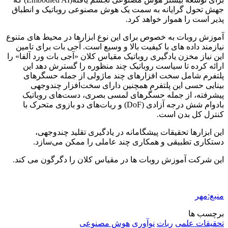
جهش تحول گرایانه به سمت یک هوش مصنوعی روباتیک و انطباق
پذیر است را هموار خواهد کرد.
آموزش روبات به خصوص برای این نوع ابزارها در محیط های متنوع
نیازمند داده های با کیفیت بالا و وسیع است. آجی بات برای تامین
این نیاز مخزن یادگیری روباتیک مقیاس کلان «آجی بات ورد آلفا» را
ارائه کرده تا سیاست روباتیک چند منظوره را گسترش دهد این
پلتفرم شامل سخت افزارهای چند ماژولی از جمله حسگرهای
بینایی حسی این پلتفرم همچنین دارای سخت‌افزار چندوجهی
پیشرفته، از جمله حسگرهای لمسی بصری، دست‌های روباتیک
بادوام شش درجه آزادی (DoF) و ربات‌های دو بازوی متحرک با
کنترل کل بدن است.
این ابزارها تحقیقات پیشگامانه در یادگیری تقلید چندوجهی،
دستکاری تطبیقی ‌و همکاری چند عاملی را ممکن می‌سازد.
این شرکت آموزش روبات ها در مقیاس کلان را دگرگون می کند.
منبع:مهر
برچسب ها
تحقیقات علمی
ربات
نوآوری
هوش مصنوعی