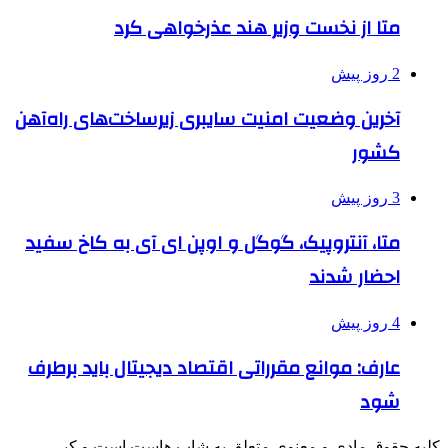
متا از نخست وزیر هند عذرخواهی کرد
2 روز پیش
آخرین وضعیت امنیت سایبری زیرساخت‌های راه‌آهن
کشور
3 روز پیش
متا، آنتروپیک، گوگل و اوپن ای آی به کاخ سفید
احضار شدند
4 روز پیش
عارف: موانع مقرراتی اقتصاد دیجیتال باید برطرف
شود
کلیه حقوق مادی و معنوی متعلق به شاپ هاست است و کپی