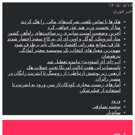
۱۴۰۵/۰۵/۱۷
خبر فوری
هکرها با تماس تلفنی شرکت‌های مالی را هک کردند
متا از نخست وزیر هند عذرخواهی کرد
آخرین وضعیت امنیت سایبری زیرساخت‌های راه‌آهن کشور
متا، آنتروپیک، گوگل و اوپن ای آی به کاخ سفید احضار شدند
عارف: موانع مقرراتی اقتصاد دیجیتال باید برطرف شود
مهم‌ترین معیارهای انتخاب یک موسسه معتبر آمادگی
تیزهوشان
اپ «ای آی استودید» نیامده تعطیل شد
تاسیسات آبی هفت ایالت آمریکا تحت حملات هک
اربعین زیر پوشش ارتباطی/ از رومینگ تا اینترنت رایگان در
مسیر زائران
آمارهای زیست مجازی کودکان/از سن ورود به اینترنت تا
استفاده از فیلترشکن
ورود
نوشته تصادفی
سایدبار
منو