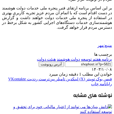
بر این اساس برنامه ارتقای فنی پنجره ملی خدمات دولت هوشمند
در دست اقدام است که با اتمام آن مردم عزیز تجربه کاربری بهتری
در استفاده از پنجره ملی خدمات دولت خواهند داشت و گزارش
هوشمندسازی خدمات دستگاه‌های اجرایی کشور به شکل برخط در
دسترس مردم قرار خواهد گرفت.
منبع:مهر
برچسب ها
برنامه هفتم توسعه
دولت هوشمند
هیئت دولت
آدرس رونوشت
۱۴۰۳/۱۰/۰۸
خواندن این مطلب 1 دقیقه زمان میبرد
فیس بوک
توییتر (X)
لینکدین
‫تامبلر
‫پین‌ترست
‫رددیت
‫VKontakte
رایانامه
چاپ
نوشته های مشابه